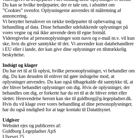
Du kan se hvilke tredjeparter, der er tale om, i afsnittet om
”Cookies” ovenfor. Oplysningerne anvendes til målretning af
annoncering.
Vi benytter herudover en række tredjeparter til opbevaring og
behandling af data. Disse behandler udelukkende oplysninger på
vores vegne og må ikke anvende dem til egne formål.
Videregivelse af personoplysninger som navn og e-mail m.v. vil kun
ske, hvis du giver samtykke til det. Vi anvender kun databehandlere
i EU eller i lande, der kan give dine oplysninger en tilstrækkelig
beskyttelse.
Indsigt og klager
Du har ret til at få oplyst, hvilke personoplysninger, vi behandler om
dig. Du kan desuden til enhver tid gøre indsigelse mod, at
oplysninger anvendes. Du kan også tilbagekalde dit samtykke til, at
der bliver behandlet oplysninger om dig. Hvis de oplysninger, der
behandles om dig, er forkerte har du ret til at de bliver rettet eller
slettet. Henvendelse herom kan ske til guldborg@g-legepladser.dk.
Hvis du vil klage over vores behandling af dine personoplysninger,
har du også mulighed for at tage kontakt til Datatilsynet.
Udgiver
Websitet ejes og publiceres af:
Guldborg Legepladser ApS
Ulvevej 25