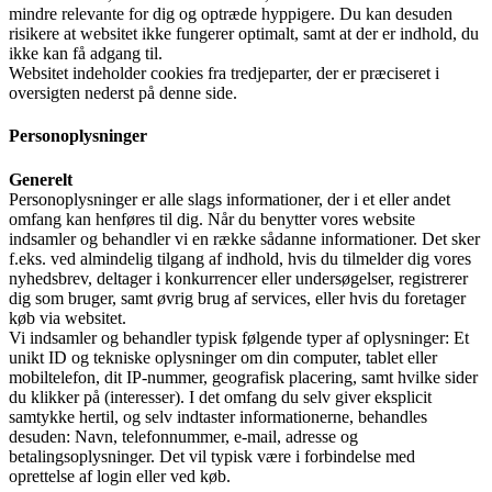
mindre relevante for dig og optræde hyppigere. Du kan desuden
risikere at websitet ikke fungerer optimalt, samt at der er indhold, du
ikke kan få adgang til.
Websitet indeholder cookies fra tredjeparter, der er præciseret i
oversigten nederst på denne side.
Personoplysninger
Generelt
Personoplysninger er alle slags informationer, der i et eller andet
omfang kan henføres til dig. Når du benytter vores website
indsamler og behandler vi en række sådanne informationer. Det sker
f.eks. ved almindelig tilgang af indhold, hvis du tilmelder dig vores
nyhedsbrev, deltager i konkurrencer eller undersøgelser, registrerer
dig som bruger, samt øvrig brug af services, eller hvis du foretager
køb via websitet.
Vi indsamler og behandler typisk følgende typer af oplysninger: Et
unikt ID og tekniske oplysninger om din computer, tablet eller
mobiltelefon, dit IP-nummer, geografisk placering, samt hvilke sider
du klikker på (interesser). I det omfang du selv giver eksplicit
samtykke hertil, og selv indtaster informationerne, behandles
desuden: Navn, telefonnummer, e-mail, adresse og
betalingsoplysninger. Det vil typisk være i forbindelse med
oprettelse af login eller ved køb.