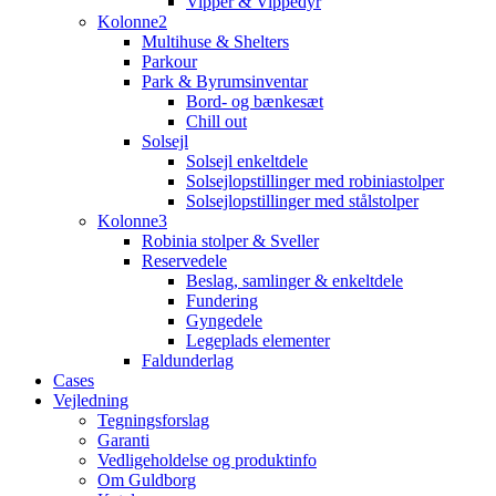
Vipper & Vippedyr
Kolonne2
Multihuse & Shelters
Parkour
Park & Byrumsinventar
Bord- og bænkesæt
Chill out
Solsejl
Solsejl enkeltdele
Solsejlopstillinger med robiniastolper
Solsejlopstillinger med stålstolper
Kolonne3
Robinia stolper & Sveller
Reservedele
Beslag, samlinger & enkeltdele
Fundering
Gyngedele
Legeplads elementer
Faldunderlag
Cases
Vejledning
Tegningsforslag
Garanti
Vedligeholdelse og produktinfo
Om Guldborg