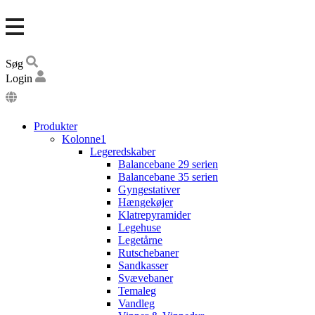
Søg
Login
DA
EN
Produkter
DE
Kolonne1
Legeredskaber
Balancebane 29 serien
Balancebane 35 serien
Gyngestativer
Hængekøjer
Klatrepyramider
Legehuse
Legetårne
Rutschebaner
Sandkasser
Svævebaner
Temaleg
Vandleg