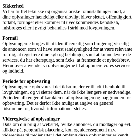
Sikkerhed
Vi har truffet tekniske og organisatoriske foranstaltninger mod, at
dine oplysninger hændeligt eller ulovligt bliver slettet, offentliggjort,
fortabt, forringet eller kommer til uvedkommendes kendskab,
misbruges eller i øvrigt behandles i strid med lovgivningen.
Formål
Oplysningerne bruges til at identificere dig som bruger og vise dig
de annoncer, som vil have størst sandsynlighed for at være relevante
for dig, at registrere dine køb og betalinger, samt at kunne levere de
services, du har efterspurgt, som f.eks. at fremsende et nyhedsbrev.
Herudover anvender vi oplysningerne til at optimere vores services
og indhold.
Periode for opbevaring
Oplysningerne opbevares i det tidsrum, der er tilladt i henhold til
lovgivningen, og vi sletter dem, når de ikke længere er nødvendige.
Perioden afhænger af karakteren af oplysningen og baggrunden for
opbevaring. Det er derfor ikke muligt at angive en generel
tidsramme for, hvornår informationer slettes.
Videregivelse af oplysninger
Data om din brug af websitet, hvilke annoncer, du modtager og evt.
klikker på, geografisk placering, køn og alderssegment m.v.
videregives til tredjeparter i det omfang disse oplysninger er kendt.