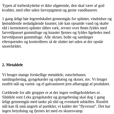
Typen af træbeskyttelse er ikke afgørende, den skal være af god
kvalitet, med eller uden farvepigment og gerne vandbaseret.
1 gang årligt bør legeredskabet gennemgås for splinter, vindridser og
løstsiddende nedadgående knaster, (de kan opsamle vand og skabe
råd i kernetræet) splinter slibes væk, revner over 8mm fyldes med
farvetilpasset gummifuge og knaster fjernes og fyldes ligeledes med
farvetilpasset gummifuge. Alle skruer, bolte og samlinger
efterspændes og kontrolleres så de slutter tæt uden at der opstår
snorefælder.
2. Metaldele
Vi bruger mange forskellige metaldele, rutschebaner,
samlingsbeslag, gyngekæder og ophæng og skruer, mv. Vi bruger
rustfrit stål og varmt- og el galvaniseret jern afhængigt af produktet.
Gældende for alle grupper er at der ingen vedligeholdelses er.
Sliddele som f.eks gyngekæder og gyngebeslag skal dog 1 gang
årligt gennemgås med tanke på slid og eventuelt udskiftes. Rustfrit
stål kan få små angreb af partikler, vi kalder det ”flyverust”. Det har
ingen betydning og fjernes let med en skuresvamp.