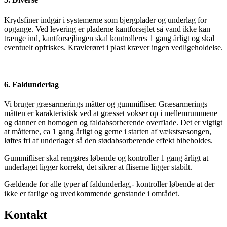
Krydsfiner indgår i systemerne som bjergplader og underlag for
opgange. Ved levering er pladerne kantforsejlet så vand ikke kan
trænge ind, kantforsejlingen skal kontrolleres 1 gang årligt og skal
eventuelt opfriskes. Kravlerøret i plast kræver ingen vedligeholdelse.
6. Faldunderlag
Vi bruger græsarmerings måtter og gummifliser. Græsarmerings
måtten er karakteristisk ved at græsset vokser op i mellemrummene
og danner en homogen og faldabsorberende overflade. Det er vigtigt
at måtterne, ca 1 gang årligt og gerne i starten af vækstsæsongen,
løftes fri af underlaget så den stødabsorberende effekt bibeholdes.
Gummifliser skal rengøres løbende og kontroller 1 gang årligt at
underlaget ligger korrekt, det sikrer at fliserne ligger stabilt.
Gældende for alle typer af faldunderlag,- kontroller løbende at der
ikke er farlige og uvedkommende genstande i området.
Kontakt