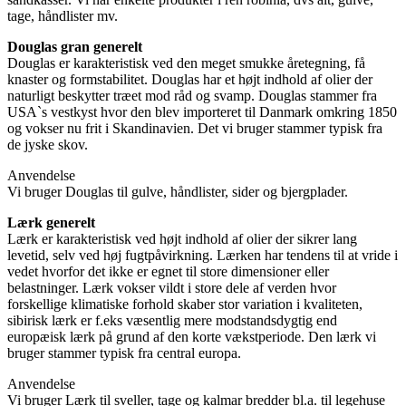
tage, håndlister mv.
Douglas gran generelt
Douglas er karakteristisk ved den meget smukke åretegning, få
knaster og formstabilitet. Douglas har et højt indhold af olier der
naturligt beskytter træet mod råd og svamp. Douglas stammer fra
USA`s vestkyst hvor den blev importeret til Danmark omkring 1850
og vokser nu frit i Skandinavien. Det vi bruger stammer typisk fra
de jyske skov.
Anvendelse
Vi bruger Douglas til gulve, håndlister, sider og bjergplader.
Lærk generelt
Lærk er karakteristisk ved højt indhold af olier der sikrer lang
levetid, selv ved høj fugtpåvirkning. Lærken har tendens til at vride i
vedet hvorfor det ikke er egnet til store dimensioner eller
belastninger. Lærk vokser vildt i store dele af verden hvor
forskellige klimatiske forhold skaber stor variation i kvaliteten,
sibirisk lærk er f.eks væsentlig mere modstandsdygtig end
europæisk lærk på grund af den korte vækstperiode. Den lærk vi
bruger stammer typisk fra central europa.
Anvendelse
Vi bruger Lærk til sveller, tage og kalmar bredder bl.a. til legehuse