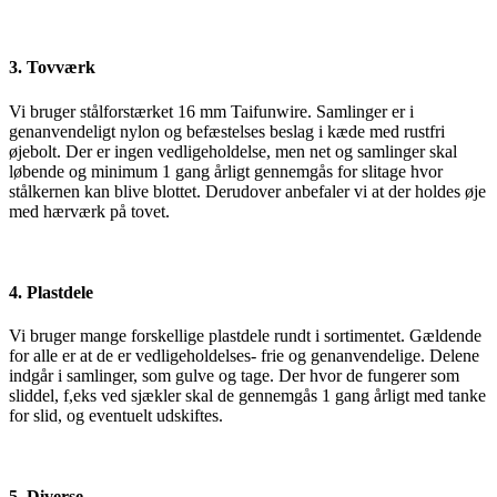
3. Tovværk
Vi bruger stålforstærket 16 mm Taifunwire. Samlinger er i
genanvendeligt nylon og befæstelses beslag i kæde med rustfri
øjebolt. Der er ingen vedligeholdelse, men net og samlinger skal
løbende og minimum 1 gang årligt gennemgås for slitage hvor
stålkernen kan blive blottet. Derudover anbefaler vi at der holdes øje
med hærværk på tovet.
4. Plastdele
Vi bruger mange forskellige plastdele rundt i sortimentet. Gældende
for alle er at de er vedligeholdelses- frie og genanvendelige. Delene
indgår i samlinger, som gulve og tage. Der hvor de fungerer som
sliddel, f,eks ved sjækler skal de gennemgås 1 gang årligt med tanke
for slid, og eventuelt udskiftes.
5. Diverse