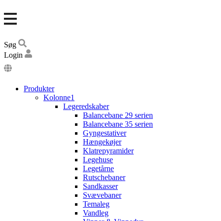
Søg
Login
DA
EN
Produkter
DE
Kolonne1
Legeredskaber
Balancebane 29 serien
Balancebane 35 serien
Gyngestativer
Hængekøjer
Klatrepyramider
Legehuse
Legetårne
Rutschebaner
Sandkasser
Svævebaner
Temaleg
Vandleg