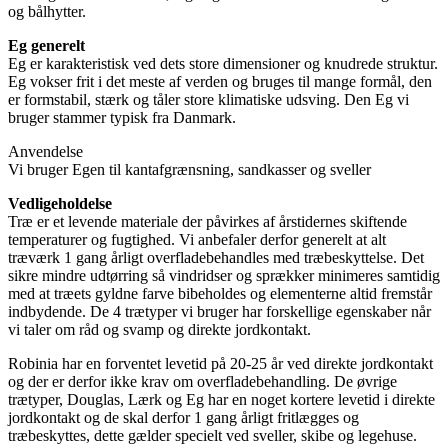
og bålhytter.
Eg generelt
Eg er karakteristisk ved dets store dimensioner og knudrede struktur.
Eg vokser frit i det meste af verden og bruges til mange formål, den
er formstabil, stærk og tåler store klimatiske udsving. Den Eg vi
bruger stammer typisk fra Danmark.
Anvendelse
Vi bruger Egen til kantafgrænsning, sandkasser og sveller
Vedligeholdelse
Træ er et levende materiale der påvirkes af årstidernes skiftende
temperaturer og fugtighed. Vi anbefaler derfor generelt at alt
træværk 1 gang årligt overfladebehandles med træbeskyttelse. Det
sikre mindre udtørring så vindridser og sprækker minimeres samtidig
med at træets gyldne farve bibeholdes og elementerne altid fremstår
indbydende. De 4 trætyper vi bruger har forskellige egenskaber når
vi taler om råd og svamp og direkte jordkontakt.
Robinia har en forventet levetid på 20-25 år ved direkte jordkontakt
og der er derfor ikke krav om overfladebehandling. De øvrige
trætyper, Douglas, Lærk og Eg har en noget kortere levetid i direkte
jordkontakt og de skal derfor 1 gang årligt fritlægges og
træbeskyttes, dette gælder specielt ved sveller, skibe og legehuse.