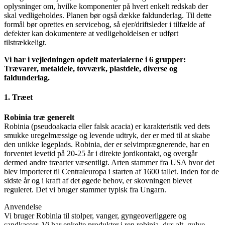
oplysninger om, hvilke komponenter på hvert enkelt redskab der
skal vedligeholdes. Planen bør også dække faldunderlag. Til dette
formål bør oprettes en servicebog, så ejer/driftsleder i tilfælde af
defekter kan dokumentere at vedligeholdelsen er udført
tilstrækkeligt.
Vi har i vejledningen opdelt materialerne i 6 grupper:
Trævarer, metaldele, tovværk, plastdele, diverse og
faldunderlag.
1. Træet
Robinia træ generelt
Robinia (pseudoakacia eller falsk acacia) er karakteristik ved dets
smukke uregelmæssige og levende udtryk, der er med til at skabe
den unikke legeplads. Robinia, der er selvimprægnerende, har en
forventet levetid på 20-25 år i direkte jordkontakt, og overgår
dermed andre træarter væsentligt. Arten stammer fra USA hvor det
blev importeret til Centraleuropa i starten af 1600 tallet. Inden for de
sidste år og i kraft af det øgede behov, er skovningen blevet
reguleret. Det vi bruger stammer typisk fra Ungarn.
Anvendelse
Vi bruger Robinia til stolper, vanger, gyngeoverliggere og
sandkasser. Vi har enkelte produkter i ren robinia, dvs alt, gulve,