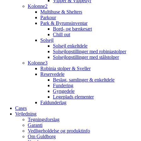
Vipper & Vippedyr
Kolonne2
Multihuse & Shelters
Parkour
Park & Byrumsinventar
Bord- og bænkesæt
Chill out
Solsejl
Solsejl enkeltdele
Solsejlopstillinger med robiniastolper
Solsejlopstillinger med stålstolper
Kolonne3
Robinia stolper & Sveller
Reservedele
Beslag, samlinger & enkeltdele
Fundering
Gyngedele
Legeplads elementer
Faldunderlag
Cases
Vejledning
Tegningsforslag
Garanti
Vedligeholdelse og produktinfo
Om Guldborg