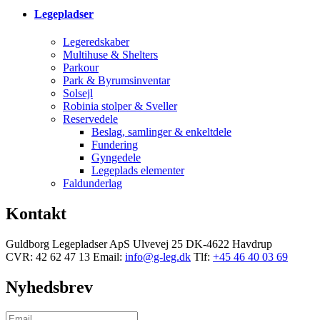
Legepladser
Legeredskaber
Multihuse & Shelters
Parkour
Park & Byrumsinventar
Solsejl
Robinia stolper & Sveller
Reservedele
Beslag, samlinger & enkeltdele
Fundering
Gyngedele
Legeplads elementer
Faldunderlag
Kontakt
Guldborg Legepladser ApS
Ulvevej 25
DK-4622 Havdrup
CVR: 42 62 47 13
Email:
info@g-leg.dk
Tlf:
+45 46 40 03 69
Nyhedsbrev