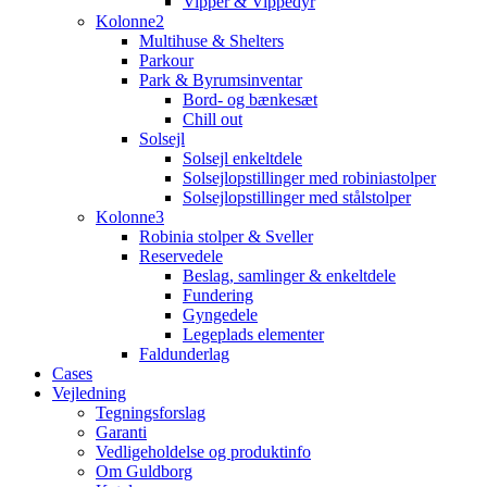
Vipper & Vippedyr
Kolonne2
Multihuse & Shelters
Parkour
Park & Byrumsinventar
Bord- og bænkesæt
Chill out
Solsejl
Solsejl enkeltdele
Solsejlopstillinger med robiniastolper
Solsejlopstillinger med stålstolper
Kolonne3
Robinia stolper & Sveller
Reservedele
Beslag, samlinger & enkeltdele
Fundering
Gyngedele
Legeplads elementer
Faldunderlag
Cases
Vejledning
Tegningsforslag
Garanti
Vedligeholdelse og produktinfo
Om Guldborg