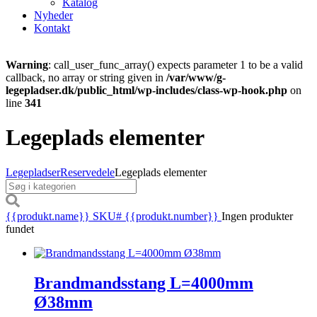
Katalog
Nyheder
Kontakt
Warning
: call_user_func_array() expects parameter 1 to be a valid
callback, no array or string given in
/var/www/g-
legepladser.dk/public_html/wp-includes/class-wp-hook.php
on
line
341
Legeplads elementer
Legepladser
Reservedele
Legeplads elementer
{{produkt.name}}
SKU# {{produkt.number}}
Ingen produkter
fundet
Brandmandsstang L=4000mm
Ø38mm