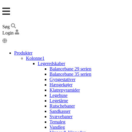
Søg
Login
DA
EN
Produkter
DE
Kolonne1
Legeredskaber
Balancebane 29 serien
Balancebane 35 serien
Gyngestativer
Hængekøjer
Klatrepyramider
Legehuse
Legetårne
Rutschebaner
Sandkasser
Svævebaner
Temaleg
Vandleg