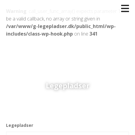
Warning
: call_user_func_array() expects parameter 1 to
be a valid callback, no array or string given in
/var/www/g-legepladser.dk/public_html/wp-
includes/class-wp-hook.php
on line
341
Legepladser
Legepladser