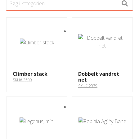
Climber stack
Dobbelt vandret
net
SKU# 3599
SKU# 2939