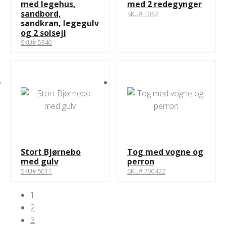
med legehus,
med 2 redegynger
sandbord,
SKU# 1052
sandkran, legegulv
og 2 solsejl
SKU# 5340
Stort Bjørnebo
Tog med vogne og
med gulv
perron
SKU# 5011
SKU# 700422
1
2
3