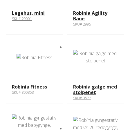
Legehus, mini
Robinia Agility
Bane
SKU# 29001
SKU# 2995
Robinia Fitness
Robinia galge med
stolpenet
SKU# 300353
SKU# 3522