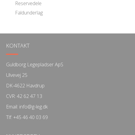
Reservedele
Faldunderlag
KONTAKT
Guldborg Legepladser ApS
Ulvevej 25
DK-4622 Havdrup
CVR: 42 62 47 13
Email:
info@g-leg.dk
Tlf:
+45 46 40 03 69