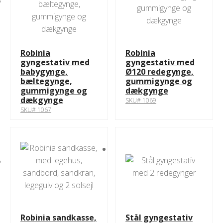
Robinia
Robinia
gyngestativ med
gyngestativ med
babygynge,
Ø120 redegynge,
bæltegynge,
gummigynge og
gummigynge og
dækgynge
dækgynge
SKU# 1069
SKU# 1067
Robinia sandkasse,
Stål gyngestativ