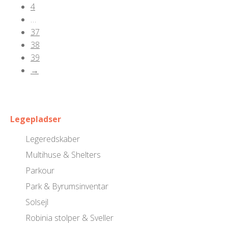
4
…
37
38
39
→
Legepladser
Legeredskaber
Multihuse & Shelters
Parkour
Park & Byrumsinventar
Solsejl
Robinia stolper & Sveller