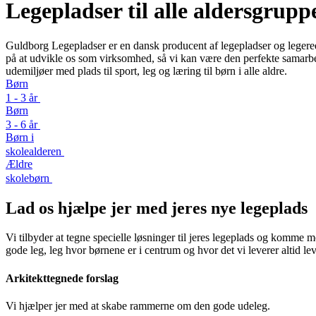
Legepladser til alle aldersgrupp
Guldborg Legepladser er en dansk producent af legepladser og legereds
på at udvikle os som virksomhed, så vi kan være den perfekte samarbej
udemiljøer med plads til sport, leg og læring til børn i alle aldre.
Børn
1 - 3 år
Børn
3 - 6 år
Børn i
skolealderen
Ældre
skolebørn
Lad os hjælpe jer med jeres nye legeplads
Vi tilbyder at tegne specielle løsninger til jeres legeplads og komme
gode leg, leg hvor børnene er i centrum og hvor det vi leverer altid lev
Arkitekttegnede forslag
Vi hjælper jer med at skabe rammerne om den gode udeleg.