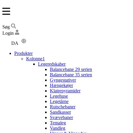
Søg
Login
DA
EN
Produkter
DE
Kolonne1
Legeredskaber
Balancebane 29 serien
Balancebane 35 serien
Gyngestativer
Hængekøjer
Klatrepyramider
Legehuse
Legetårne
Rutschebaner
Sandkasser
Svævebaner
Temaleg
Vandleg