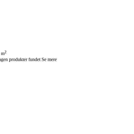
2
 m
ngen produkter fundet
Se mere