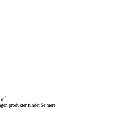
2
 m
ngen produkter fundet
Se mere