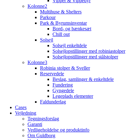
Vipper & Vippedyr
Kolonne2
Multihuse & Shelters
Parkour
Park & Byrumsinventar
Bord- og bænkesæt
Chill out
Solsejl
Solsejl enkeltdele
Solsejlopstillinger med robiniastolper
Solsejlopstillinger med stålstolper
Kolonne3
Robinia stolper & Sveller
Reservedele
Beslag, samlinger & enkeltdele
Fundering
Gyngedele
Legeplads elementer
Faldunderlag
Cases
Vejledning
Tegningsforslag
Garanti
Vedligeholdelse og produktinfo
Om Guldborg