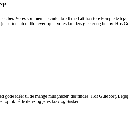
er
kaber. Vores sortiment spænder bredt med alt fra store komplette legep
dspartner, der altid lever op til vores kunders ønsker og behov. Hos G
 med gode idéer til de mange muligheder, der findes. Hos Guldborg Lege
er op til, både deres og jeres krav og ønsker.