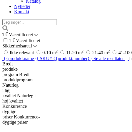
Katalog
Nyheder
Kontakt
TÜV-certificeret
TÜV-certificeret
Sikkerhedsareal
2
2
2
Ikke relevant
0-10 m
11-20 m
21-40 m
41-100
{{produkt.name}}
SKU# {{produkt.number}}
Se alle resultater
I
Bredt
produkt-
program
Bredt
produktprogram
Naturleg
i høj
kvalitet
Naturleg i
høj kvalitet
Konkurrence-
dygtige
priser
Konkurrence-
dygtige priser