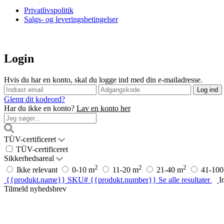
Privatlivspolitik
Salgs- og leveringsbetingelser
Login
Hvis du har en konto, skal du logge ind med din e-mailadresse.
Glemt dit kodeord?
Har du ikke en konto?
Lav en konto her
TÜV-certificeret
TÜV-certificeret
Sikkerhedsareal
2
2
2
Ikke relevant
0-10 m
11-20 m
21-40 m
41-100
{{produkt.name}}
SKU# {{produkt.number}}
Se alle resultater
I
Tilmeld nyhedsbrev