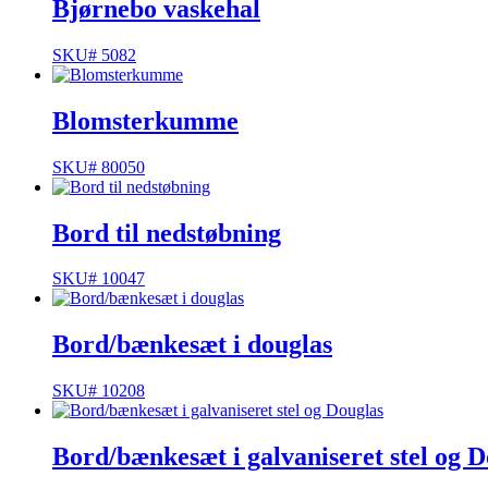
Bjørnebo vaskehal
SKU# 5082
Blomsterkumme
SKU# 80050
Bord til nedstøbning
SKU# 10047
Bord/bænkesæt i douglas
SKU# 10208
Bord/bænkesæt i galvaniseret stel og D