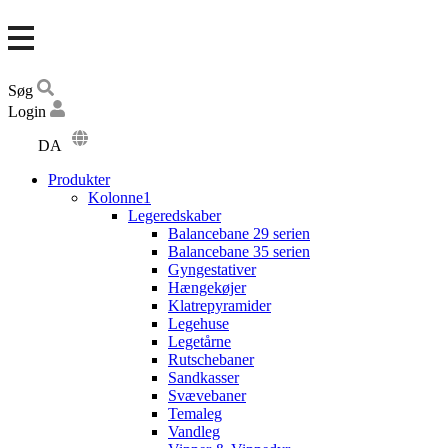
Søg
Login
DA
EN
Produkter
DE
Kolonne1
Legeredskaber
Balancebane 29 serien
Balancebane 35 serien
Gyngestativer
Hængekøjer
Klatrepyramider
Legehuse
Legetårne
Rutschebaner
Sandkasser
Svævebaner
Temaleg
Vandleg