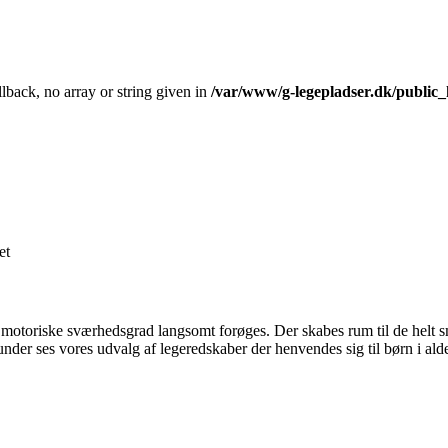
llback, no array or string given in
/var/www/g-legepladser.dk/public
et
motoriske sværhedsgrad langsomt forøges. Der skabes rum til de helt små, 
der ses vores udvalg af legeredskaber der henvendes sig til børn i alde