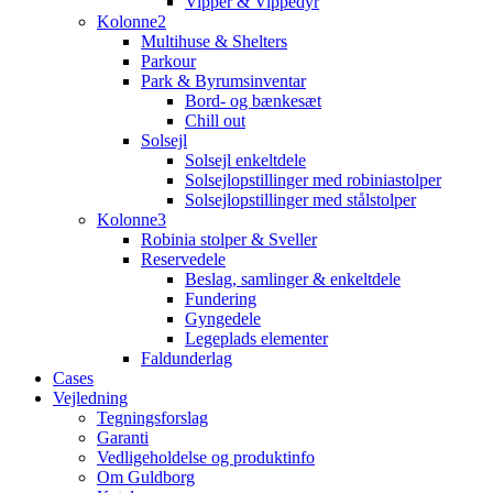
Vipper & Vippedyr
Kolonne2
Multihuse & Shelters
Parkour
Park & Byrumsinventar
Bord- og bænkesæt
Chill out
Solsejl
Solsejl enkeltdele
Solsejlopstillinger med robiniastolper
Solsejlopstillinger med stålstolper
Kolonne3
Robinia stolper & Sveller
Reservedele
Beslag, samlinger & enkeltdele
Fundering
Gyngedele
Legeplads elementer
Faldunderlag
Cases
Vejledning
Tegningsforslag
Garanti
Vedligeholdelse og produktinfo
Om Guldborg