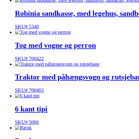
Robinia sandkasse, med legehus, sandbo
SKU# 5340
Tog med vogne og perron
SKU# 700422
Traktor med påhængsvogn og rutsjeba
SKU# 700403
6 kant tipi
SKU# 5066