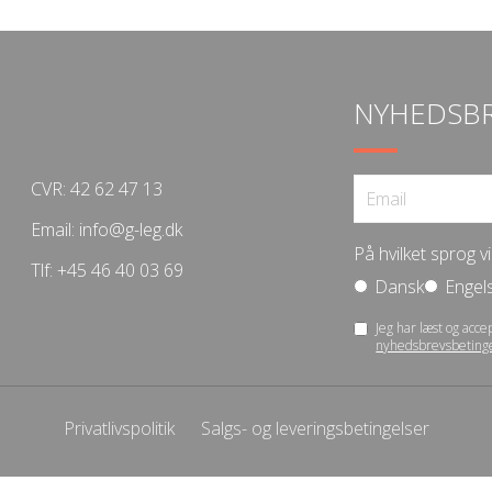
NYHEDSB
CVR: 42 62 47 13
Email:
info@g-leg.dk
På hvilket sprog 
Tlf:
+45 46 40 03 69
Dansk
Engel
Jeg har læst og acce
nyhedsbrevsbeting
Privatlivspolitik
Salgs- og leveringsbetingelser