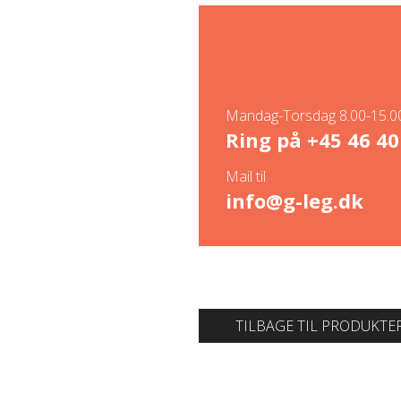
Mandag-Torsdag 8.00-15.00
Ring på
+45 46 40
Mail til
info@g-leg.dk
TILBAGE TIL PRODUKTE