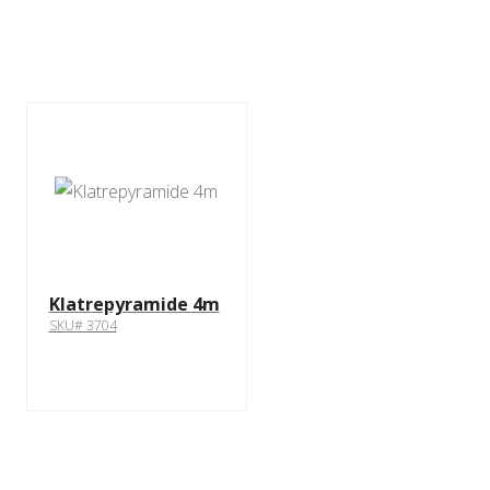
Klatrepyramide 4m
SKU# 3704