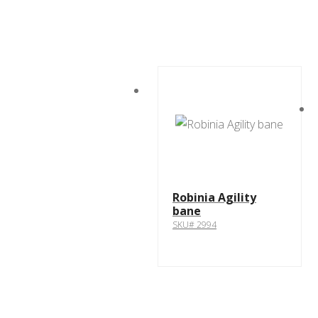
Robinia Agility
bane
SKU# 2994