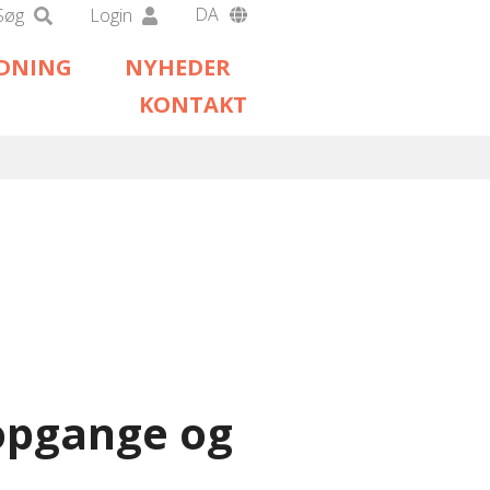
DA
Søg
Login
EN
EDNING
NYHEDER
DE
KONTAKT
opgange og