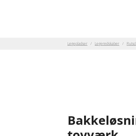
Legepladser
Legeredskaber
Ruts
Bakkeløsni
tovværk