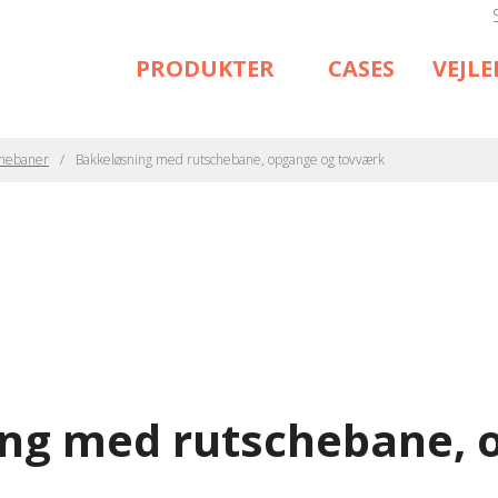
PRODUKTER
CASES
VEJL
chebaner
Bakkeløsning med rutschebane, opgange og tovværk
ng med rutschebane, 