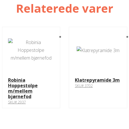
Relaterede varer
Robinia
Klatrepyramide 3m
Hoppestolpe
SKU# 3702
m/mellem
bjørnefod
SKU# 2937