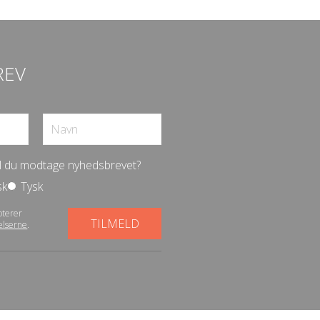
REV
vil du modtage nyhedsbrevet?
sk
Tysk
pterer
elserne
.