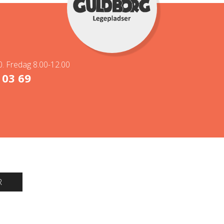
. Fredag 8.00-12.00
 03 69
R