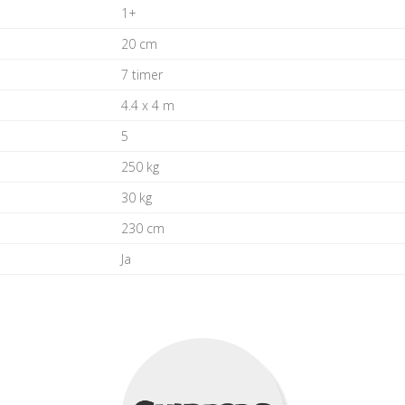
1+
20 cm
7 timer
4.4 x 4 m
5
250 kg
30 kg
230 cm
Ja