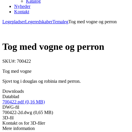
Katalog
Nyheder
Kontakt
Legepladser
Legeredskaber
Temaleg
Tog med vogne og perron
Tog med vogne og perron
SKU#: 700422
Tog med vogne
Sjovt tog i douglas og robinia med perron.
Downloads
Datablad
700422.pdf (0,16 MB)
DWG-fil
700422-2d.dwg (0,65 MB)
3D-fil
Kontakt os for 3D-filer
Mere information