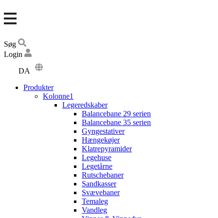
Søg
Login
DA
EN
Produkter
DE
Kolonne1
Legeredskaber
Balancebane 29 serien
Balancebane 35 serien
Gyngestativer
Hængekøjer
Klatrepyramider
Legehuse
Legetårne
Rutschebaner
Sandkasser
Svævebaner
Temaleg
Vandleg