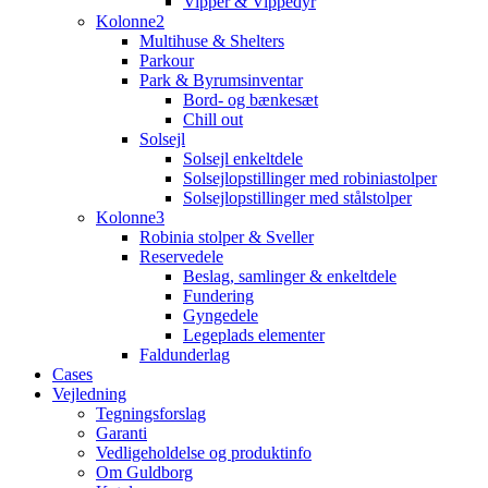
Vipper & Vippedyr
Kolonne2
Multihuse & Shelters
Parkour
Park & Byrumsinventar
Bord- og bænkesæt
Chill out
Solsejl
Solsejl enkeltdele
Solsejlopstillinger med robiniastolper
Solsejlopstillinger med stålstolper
Kolonne3
Robinia stolper & Sveller
Reservedele
Beslag, samlinger & enkeltdele
Fundering
Gyngedele
Legeplads elementer
Faldunderlag
Cases
Vejledning
Tegningsforslag
Garanti
Vedligeholdelse og produktinfo
Om Guldborg