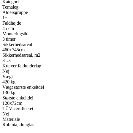
Kategori
Temaleg
Aldersgruppe
1+
Faldhøjde
45 cm
Monteringstid
3 timer
Sikkerhedsareal
460x745cm
Sikkerhedsareal, m2
31.3
Kræver faldunderlag
Nej
Vægt
420 kg
Vægt største enkeltdel
130 kg
Største enkeltdel
120x72cm
TÜV-certificeret
Nej
Materiale
Robinia, douglas