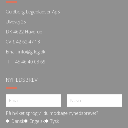
Guldborg Legepladser ApS
Ulvevej 25
DK-4622 Havdrup
CVR: 42 62 47 13
Email:
info@g-leg.dk
Tlf:
+45 46 40 03 69
NYHEDSBREV
På hvilket sprog vil du modtage nyhedsbrevet?
Dansk
Engelsk
Tysk