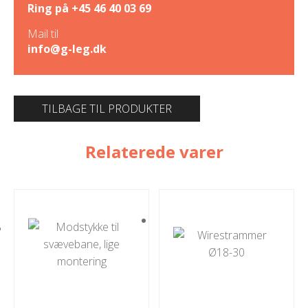
Ring på
+45 46 40 03 69
Mail til
info@g-leg.dk
TILBAGE TIL PRODUKTER
Relaterede varer