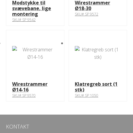
Modstykke til
Wirestrammer
svævebane, lige
Ø18-30
montering
SKU# SP 9572
SKU# SP 9542
Wirestrammer
Klatregreb sort (1
Ø14-16
stk)
SKU# SP 9570
SKU# SP 1050
KONTAKT