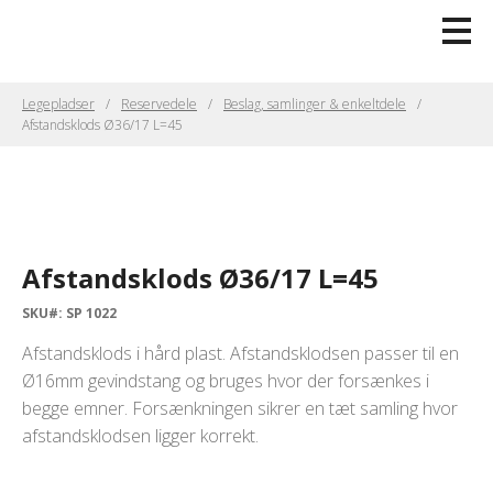
Legepladser
Reservedele
Beslag, samlinger & enkeltdele
Afstandsklods Ø36/17 L=45
Afstandsklods Ø36/17 L=45
SKU#: SP 1022
Afstandsklods i hård plast. Afstandsklodsen passer til en
Ø16mm gevindstang og bruges hvor der forsænkes i
begge emner. Forsænkningen sikrer en tæt samling hvor
afstandsklodsen ligger korrekt.