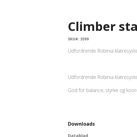
Climber st
SKU#: 3599
Udfordrende Robinia klatresyst
Udfordrende Robinia klatresyst
God for balance, styrke og koor
Downloads
Datablad