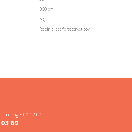
360 cm
Nej
Robinia, stålforstærket tov
. Fredag 8.00-12.00
 03 69