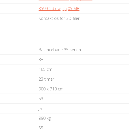
3599-2d.dwg (5,05 MB)
Kontakt os for 3D-filer
Balancebane 35 serien
3+
165 cm
23 timer
900 x 710 cm
53
Ja
990 kg
55