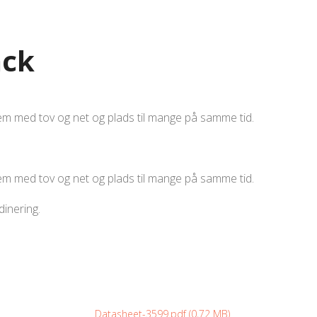
ack
em med tov og net og plads til mange på samme tid.
em med tov og net og plads til mange på samme tid.
dinering.
Datasheet-3599.pdf (0,72 MB)