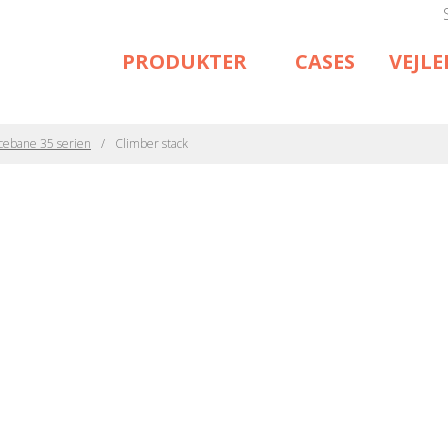
PRODUKTER
CASES
VEJL
cebane 35 serien
Climber stack