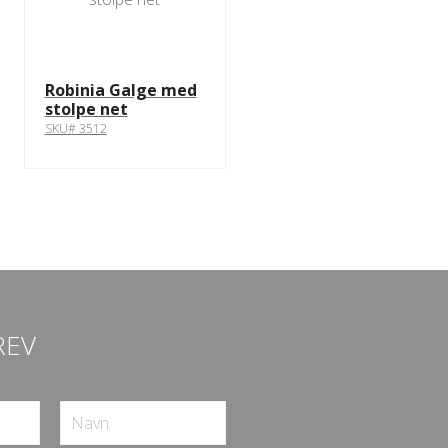
Robinia Galge med
stolpe net
SKU# 3512
REV