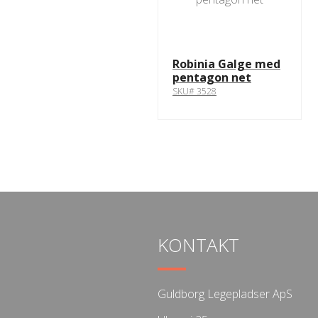
Robinia Galge med
pentagon net
SKU# 3528
KONTAKT
Guldborg Legepladser ApS