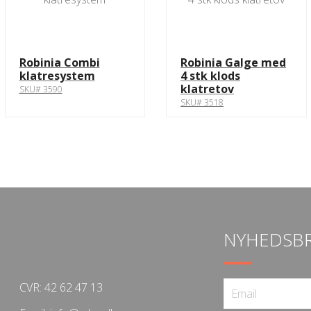
Robinia Combi
Robinia Galge med
klatresystem
4 stk klods
klatretov
SKU# 3590
SKU# 3518
NYHEDSB
CVR: 42 62 47 13