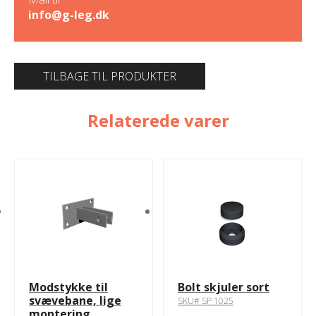
info@g-leg.dk
TILBAGE TIL PRODUKTER
Relaterede varer
Modstykke til
Bolt skjuler sort
svævebane, lige
SKU# SP 1025
montering