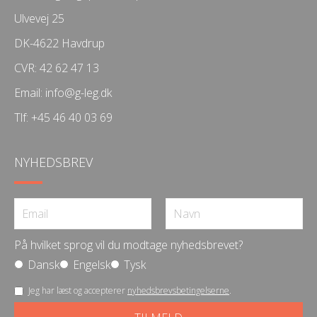
Ulvevej 25
DK-4622 Havdrup
CVR: 42 62 47 13
Email:
info@g-leg.dk
Tlf:
+45 46 40 03 69
NYHEDSBREV
På hvilket sprog vil du modtage nyhedsbrevet?
Dansk
Engelsk
Tysk
Jeg har læst og accepterer
nyhedsbrevsbetingelserne
.