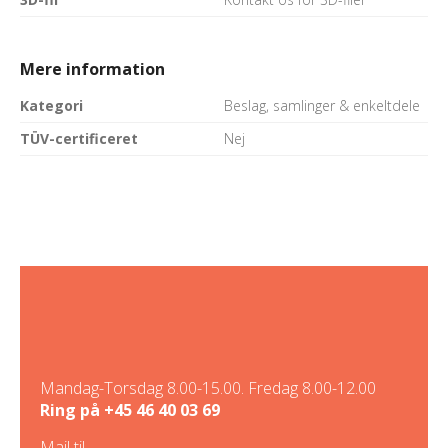
Mere information
Kategori
Beslag, samlinger & enkeltdele
TÜV-certificeret
Nej
Mandag-Torsdag 8.00-15.00. Fredag 8.00-12.00
Ring på
+45 46 40 03 69
Mail til