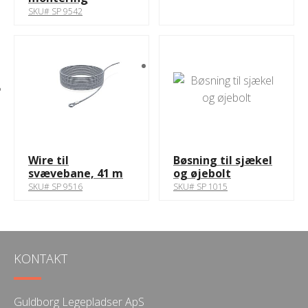
SKU# SP 9542
Wire til
Bøsning til sjækel
svævebane, 41 m
og øjebolt
SKU# SP 9516
SKU# SP 1015
KONTAKT
Guldborg Legepladser ApS