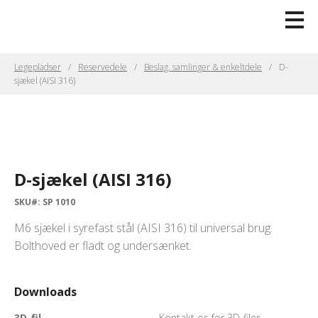
Legepladser
Reservedele
Beslag, samlinger & enkeltdele
D-
sjækel (AISI 316)
D-sjækel (AISI 316)
SKU#: SP 1010
M6 sjækel i syrefast stål (AISI 316) til universal brug.
Bolthoved er fladt og undersænket.
Downloads
3D-fil
Kontakt os for 3D-filer