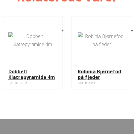
Dobbelt
Robinia Bjørnefod
Klatrepyramide 4m
på fjeder
SKU# 3712
SKU# 2950