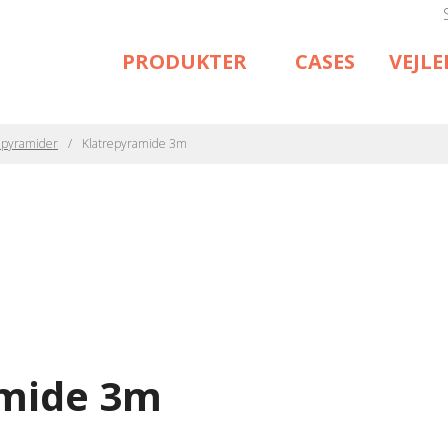
PRODUKTER
CASES
VEJL
epyramider
Klatrepyramide 3m
amide 3m