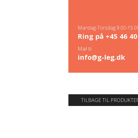
Mandag-Torsdag 8.00-15.00
Ring på
+45 46 40
Mail til
info@g-leg.dk
TILBAGE TIL PRODUKTE