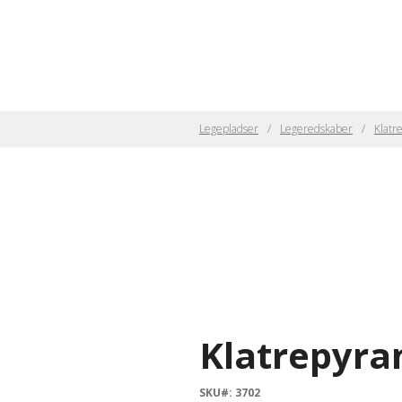
Legepladser
Legeredskaber
Klatr
Klatrepyr
SKU#: 3702