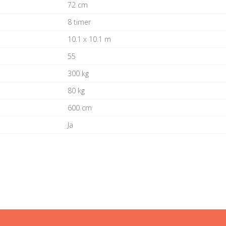
72 cm
8 timer
10.1 x 10.1 m
55
300 kg
80 kg
600 cm
Ja