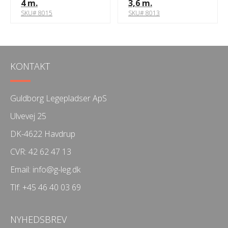
4 m.
3,6 m.
SKU# 8015
SKU# 8013
KONTAKT
Guldborg Legepladser ApS
Ulvevej 25
DK-4622 Havdrup
CVR: 42 62 47 13
Email:
info@g-leg.dk
Tlf:
+45 46 40 03 69
NYHEDSBREV