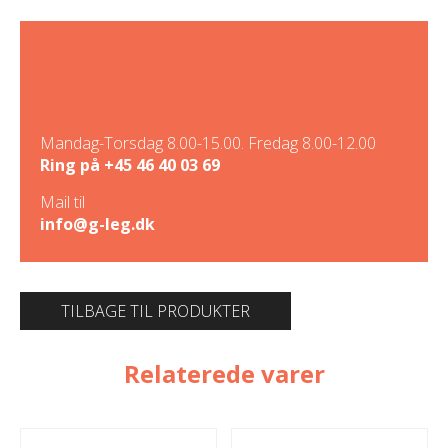
Mandag-Torsdag 8.00-15.00. Fredag 8.00-12.00
Ring på
+45 46 40 03 69
Mail til
info@g-leg.dk
TILBAGE TIL PRODUKTER
Relaterede varer