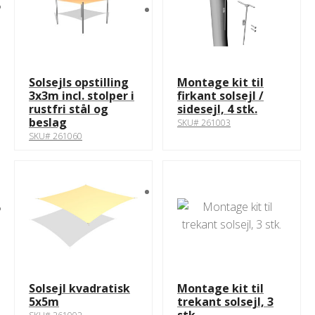
Solsejls opstilling
Montage kit til
3x3m incl. stolper i
firkant solsejl /
rustfri stål og
sidesejl, 4 stk.
beslag
SKU# 261003
SKU# 261060
Solsejl kvadratisk
Montage kit til
5x5m
trekant solsejl, 3
stk.