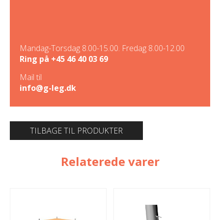
Mandag-Torsdag 8.00-15.00. Fredag 8.00-12.00
Ring på
+45 46 40 03 69
Mail til
info@g-leg.dk
TILBAGE TIL PRODUKTER
Relaterede varer