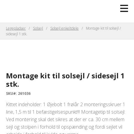
Legepladser
Solsejl
Solsejl enkeltdele
Montage kit til solsejl /
sidesejl 1 stk.
Montage kit til solsejl / sidesejl 1
stk.
SKU#: 261036
Kittet indeholder: 1 Øjebolt 1 frølår 2 monteringsskruer 1
line, 1,5 m til 1 befæstigelsespunkt!!! Montagetip til solsejl:
Ved montering skal det sikres at der er ca. 30 cm mellem
sejl og stolpen i forhold til opspænding og fordi sejlet vil