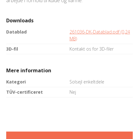
arbejde i forhold til kulde og varme.
Downloads
Datablad
261036-DK-Datablad.pdf (0,24
MB)
3D-fil
Kontakt os for 3D-filer
Mere information
Kategori
Solsejl enkeltdele
TÜV-certificeret
Nej