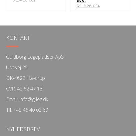
SKU# 261002
SKU# 261034
KONTAKT
Guldborg Legepladser ApS
Ulvevej 25
DK-4622 Havdrup
CVR: 42 62 47 13
Email:
info@g-leg.dk
Tlf:
+45 46 40 03 69
NYHEDSBREV