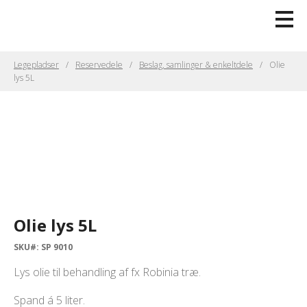
Legepladser
Reservedele
Beslag, samlinger & enkeltdele
Olie
lys 5L
Olie lys 5L
SKU#: SP 9010
Lys olie til behandling af fx Robinia træ.
Spand á 5 liter.