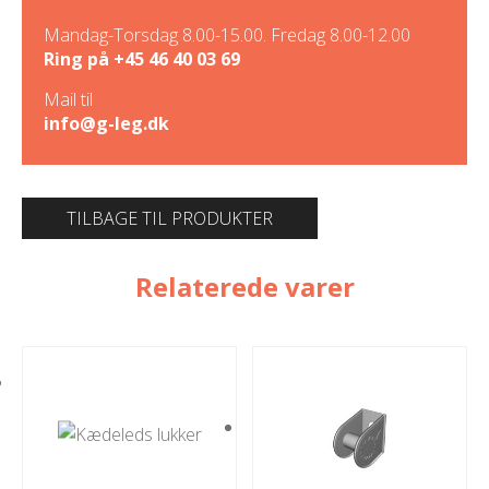
Mandag-Torsdag 8.00-15.00. Fredag 8.00-12.00
Ring på
+45 46 40 03 69
Mail til
info@g-leg.dk
TILBAGE TIL PRODUKTER
Relaterede varer