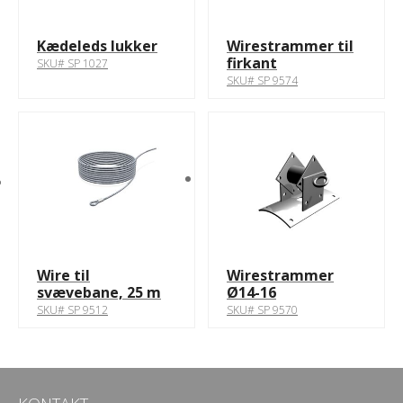
Kædeleds lukker
Wirestrammer til
firkant
SKU# SP 1027
SKU# SP 9574
Wire til
Wirestrammer
svævebane, 25 m
Ø14-16
SKU# SP 9512
SKU# SP 9570