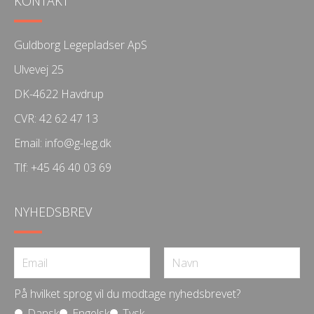
KONTAKT
Guldborg Legepladser ApS
Ulvevej 25
DK-4622 Havdrup
CVR: 42 62 47 13
Email:
info@g-leg.dk
Tlf:
+45 46 40 03 69
NYHEDSBREV
På hvilket sprog vil du modtage nyhedsbrevet?
Dansk
Engelsk
Tysk