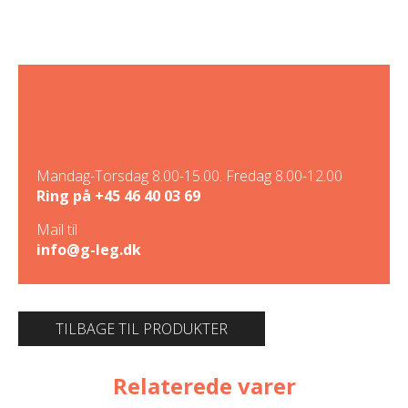
Mandag-Torsdag 8.00-15.00. Fredag 8.00-12.00
Ring på
+45 46 40 03 69
Mail til
info@g-leg.dk
TILBAGE TIL PRODUKTER
Relaterede varer