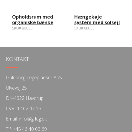
Opholdsrum med
Hængekøje
organiske bænke
system med solsejl
SKU# 80036
SKU# 80033
KONTAKT
Guldborg Legepladser ApS
Ulvevej 25
DK-4622 Havdrup
CVR: 42 62 47 13
Email:
info@g-leg.dk
Tlf:
+45 46 40 03 69