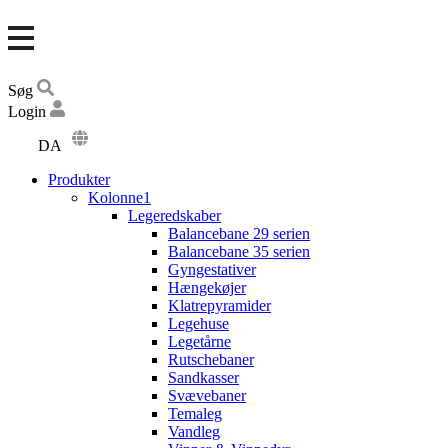
Søg
Login
DA
EN
Produkter
DE
Kolonne1
Legeredskaber
Balancebane 29 serien
Balancebane 35 serien
Gyngestativer
Hængekøjer
Klatrepyramider
Legehuse
Legetårne
Rutschebaner
Sandkasser
Svævebaner
Temaleg
Vandleg