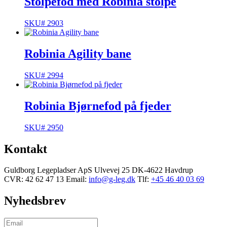
Stolpefod med Robinia stolpe
SKU# 2903
Robinia Agility bane
SKU# 2994
Robinia Bjørnefod på fjeder
SKU# 2950
Kontakt
Guldborg Legepladser ApS
Ulvevej 25
DK-4622 Havdrup
CVR: 42 62 47 13
Email:
info@g-leg.dk
Tlf:
+45 46 40 03 69
Nyhedsbrev