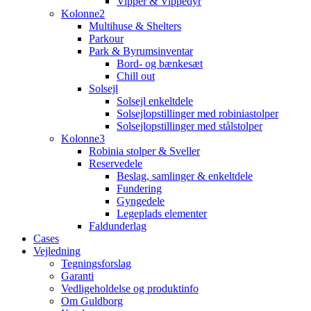
Vipper & Vippedyr
Kolonne2
Multihuse & Shelters
Parkour
Park & Byrumsinventar
Bord- og bænkesæt
Chill out
Solsejl
Solsejl enkeltdele
Solsejlopstillinger med robiniastolper
Solsejlopstillinger med stålstolper
Kolonne3
Robinia stolper & Sveller
Reservedele
Beslag, samlinger & enkeltdele
Fundering
Gyngedele
Legeplads elementer
Faldunderlag
Cases
Vejledning
Tegningsforslag
Garanti
Vedligeholdelse og produktinfo
Om Guldborg