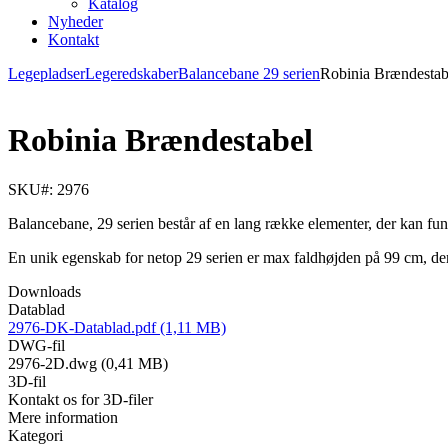
Katalog
Nyheder
Kontakt
Legepladser
Legeredskaber
Balancebane 29 serien
Robinia Brændestab
Robinia Brændestabel
SKU#: 2976
Balancebane, 29 serien består af en lang række elementer, der kan fu
En unik egenskab for netop 29 serien er max faldhøjden på 99 cm, der
Downloads
Datablad
2976-DK-Datablad.pdf (1,11 MB)
DWG-fil
2976-2D.dwg (0,41 MB)
3D-fil
Kontakt os for 3D-filer
Mere information
Kategori