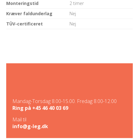
Monteringstid
2 timer
Kræver faldunderlag
Nej
TÜV-certificeret
Nej
Mandag-Torsdag 8.00-15.00. Fredag 8.00-12.00
Ring på
+45 46 40 03 69
Mail til
info@g-leg.dk