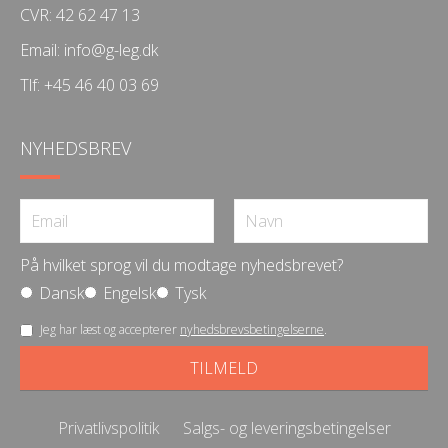
CVR: 42 62 47 13
Email:
info@g-leg.dk
Tlf:
+45 46 40 03 69
NYHEDSBREV
På hvilket sprog vil du modtage nyhedsbrevet?
Dansk
Engelsk
Tysk
Jeg har læst og accepterer
nyhedsbrevsbetingelserne
.
Privatlivspolitik
Salgs- og leveringsbetingelser