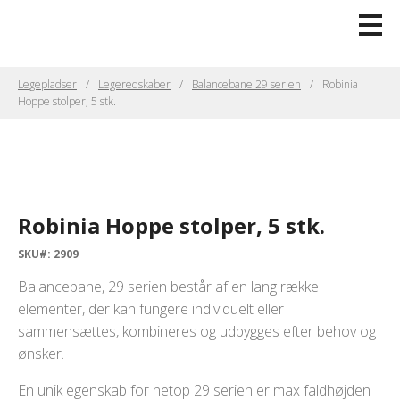
Legepladser
Legeredskaber
Balancebane 29 serien
Robinia
Hoppe stolper, 5 stk.
Robinia Hoppe stolper, 5 stk.
SKU#: 2909
Balancebane, 29 serien består af en lang række
elementer, der kan fungere individuelt eller
sammensættes, kombineres og udbygges efter behov og
ønsker.
En unik egenskab for netop 29 serien er max faldhøjden