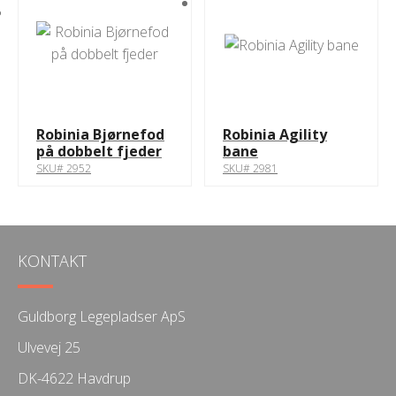
Robinia Bjørnefod
Robinia Agility
på dobbelt fjeder
bane
SKU# 2952
SKU# 2981
KONTAKT
Guldborg Legepladser ApS
Ulvevej 25
DK-4622 Havdrup