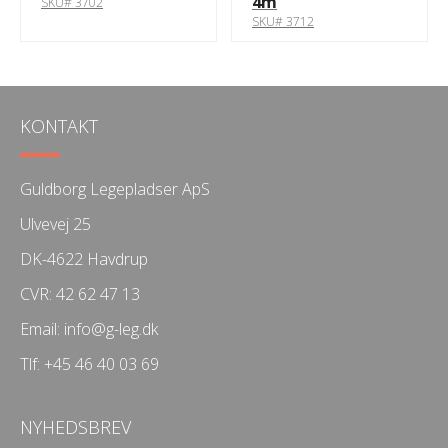
4m
SKU# 3702
SKU# 3712
KONTAKT
Guldborg Legepladser ApS
Ulvevej 25
DK-4622 Havdrup
CVR: 42 62 47 13
Email:
info@g-leg.dk
Tlf:
+45 46 40 03 69
NYHEDSBREV