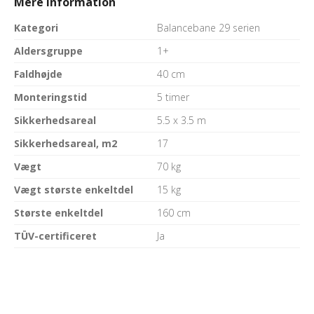
Mere information
Kategori
Balancebane 29 serien
Aldersgruppe
1+
Faldhøjde
40 cm
Monteringstid
5 timer
Sikkerhedsareal
5.5 x 3.5 m
Sikkerhedsareal, m2
17
Vægt
70 kg
Vægt største enkeltdel
15 kg
Største enkeltdel
160 cm
TÜV-certificeret
Ja