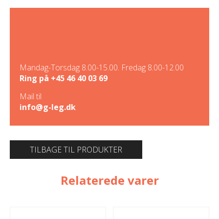
Mandag-Torsdag 8.00-15.00. Fredag 8.00-12.00
Ring på
+45 46 40 03 69
Mail til
info@g-leg.dk
TILBAGE TIL PRODUKTER
Relaterede varer