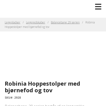
Legepladser
Legeredskaber
Balancebane 29 serien
Robinia
Hoppestolper med bjørnefod og tov
Robinia Hoppestolper med
bjørnefod og tov
SKU#: 2928