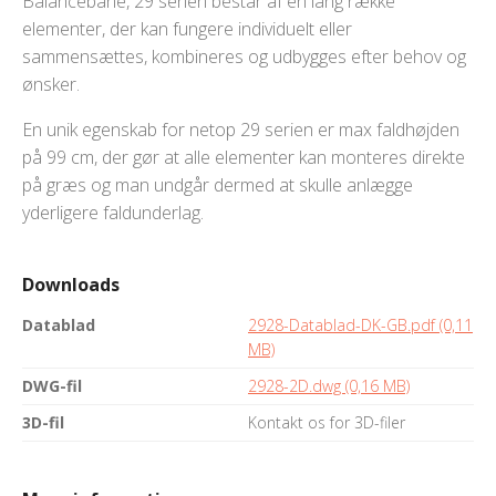
Balancebane, 29 serien består af en lang række
elementer, der kan fungere individuelt eller
sammensættes, kombineres og udbygges efter behov og
ønsker.
En unik egenskab for netop 29 serien er max faldhøjden
på 99 cm, der gør at alle elementer kan monteres direkte
på græs og man undgår dermed at skulle anlægge
yderligere faldunderlag.
Downloads
Datablad
2928-Datablad-DK-GB.pdf (0,11
MB)
DWG-fil
2928-2D.dwg (0,16 MB)
3D-fil
Kontakt os for 3D-filer