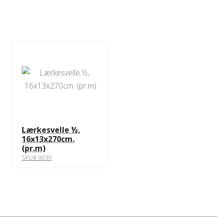
Lærkesvelle ½,
16x13x270cm.
(pr.m)
SKU# 9039