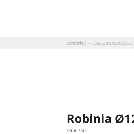
Legepladser
Robinia stolper & Sveller
Robinia Ø1
SKU#: 8011