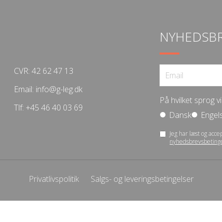
NYHEDSB
CVR: 42 62 47 13
Email:
info@g-leg.dk
På hvilket sprog 
Tlf:
+45 46 40 03 69
Dansk
Engel
Jeg har læst og acce
nyhedsbrevsbeting
Privatlivspolitik
Salgs- og leveringsbetingelser