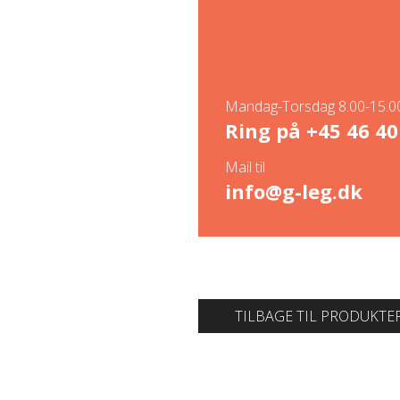
Mandag-Torsdag 8.00-15.00
Ring på
+45 46 40
Mail til
info@g-leg.dk
TILBAGE TIL PRODUKTE