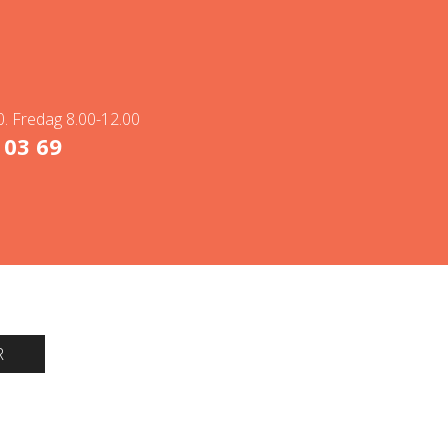
. Fredag 8.00-12.00
 03 69
R