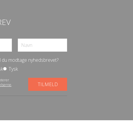
REV
vil du modtage nyhedsbrevet?
sk
Tysk
pterer
elserne
.