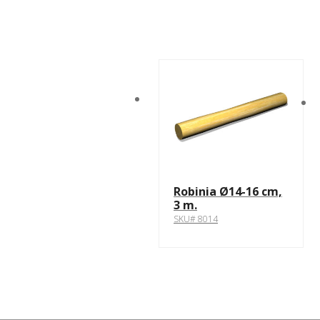
Robinia Ø14-16 cm,
3 m.
SKU# 8014