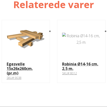
Relaterede varer
Egesvelle
Robinia Ø14-16 cm,
15x26x260cm.
2,5 m.
(pr.m)
SKU# 8012
SKU# 9038