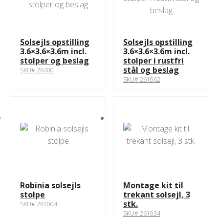
Solsejls opstilling
Solsejls opstilling
3.6×3.6×3.6m incl.
3.6×3.6×3.6m incl.
stolper og beslag
stolper i rustfri
stål og beslag
SKU# 26400
SKU# 261062
Robinia solsejls
Montage kit til
stolpe
trekant solsejl, 3
stk.
SKU# 261004
SKU# 261034