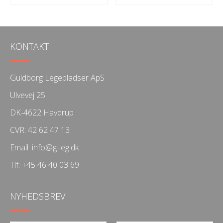
KONTAKT
Guldborg Legepladser ApS
Ulvevej 25
DK-4622 Havdrup
CVR: 42 62 47 13
Email:
info@g-leg.dk
Tlf:
+45 46 40 03 69
NYHEDSBREV