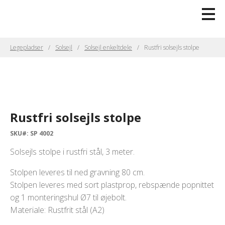
Legepladser
Solsejl
Solsejl enkeltdele
Rustfri solsejls stolpe
Rustfri solsejls stolpe
SKU#: SP 4002
Solsejls stolpe i rustfri stål, 3 meter.
Stolpen leveres til ned gravning 80 cm.
Stolpen leveres med sort plastprop, rebspænde popnittet
og 1 monteringshul Ø7 til øjebolt.
Materiale: Rustfrit stål (A2)