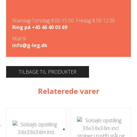
Mandag-Torsdag 8.00-15.00. Fredag 8.00-12.00
Ring på
+45 46 40 03 69
Mail til
info@g-leg.dk
TILBAGE TIL PRODUKTER
Relaterede varer