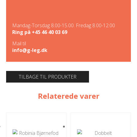
Mandag-Torsdag 8.00-15.00. Fredag 8.00-12.00
Ring på
+45 46 40 03 69
Mail til
info@g-leg.dk
TILBAGE TIL PRODUKTER
Relaterede varer