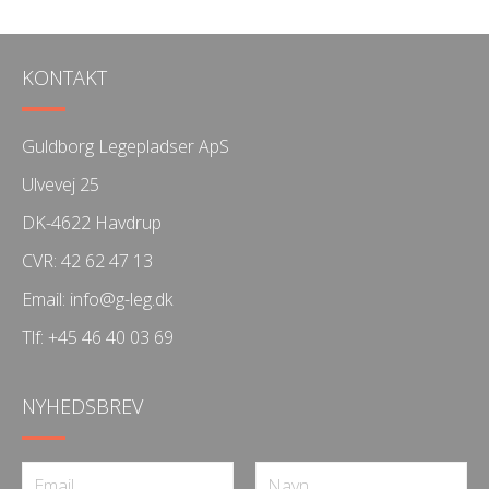
KONTAKT
Guldborg Legepladser ApS
Ulvevej 25
DK-4622 Havdrup
CVR: 42 62 47 13
Email:
info@g-leg.dk
Tlf:
+45 46 40 03 69
NYHEDSBREV