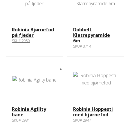
Robinia Bjørnefod
Dobbelt
på fjeder
Klatrepyramide
6m
SKU# 2950
SKU# 3714
Robinia Agility
Robinia Hoppesti
bane
med bjørnefod
SKU# 2981
SKU# 2947