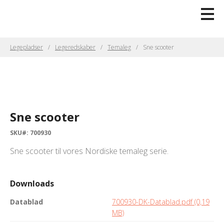
Legepladser
Legeredskaber
Temaleg
Sne scooter
Sne scooter
SKU#: 700930
Sne scooter til vores Nordiske temaleg serie.
Downloads
Datablad
700930-DK-Datablad.pdf (0,19
MB)