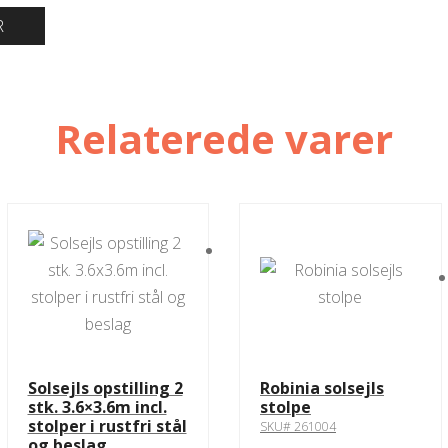
R
Relaterede varer
Solsejls opstilling 2
Robinia solsejls
stk. 3.6×3.6m incl.
stolpe
stolper i rustfri stål
SKU# 261004
og beslag