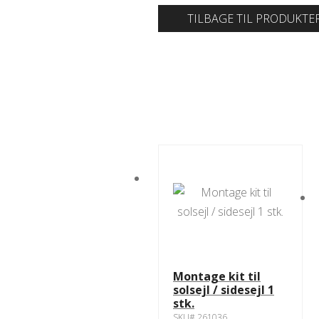
TILBAGE TIL PRODUKTE
Montage kit til
solsejl / sidesejl 1
stk.
SKU# 261036