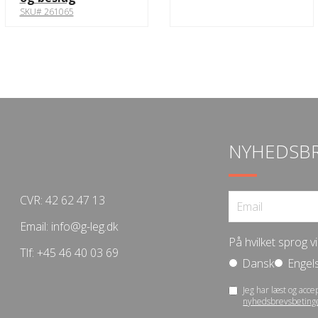
SKU# 261065
NYHEDSB
CVR: 42 62 47 13
Email:
info@g-leg.dk
På hvilket sprog 
Tlf:
+45 46 40 03 69
Dansk
Engel
Jeg har læst og acce
nyhedsbrevsbeting