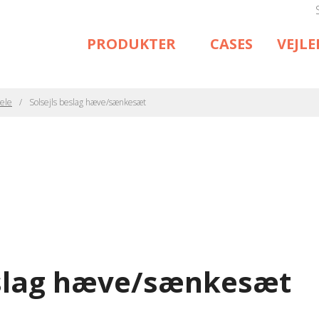
PRODUKTER
CASES
VEJL
dele
Solsejls beslag hæve/sænkesæt
eslag hæve/sænkesæt