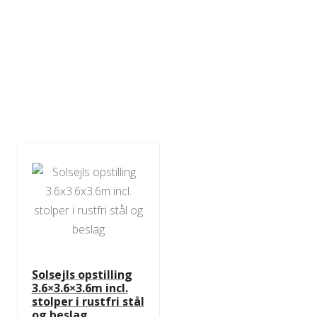
Solsejls opstilling
3.6×3.6×3.6m incl.
stolper i rustfri stål
og beslag