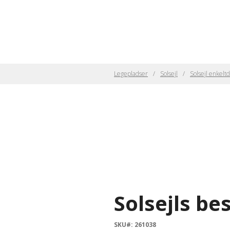
Legepladser
Solsejl
Solsejl enkelt
Solsejls b
SKU#: 261038