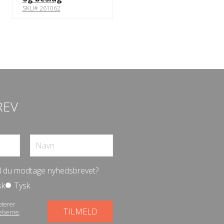
SKU# 261062
REV
vil du modtage nyhedsbrevet?
sk
Tysk
pterer
elserne
.