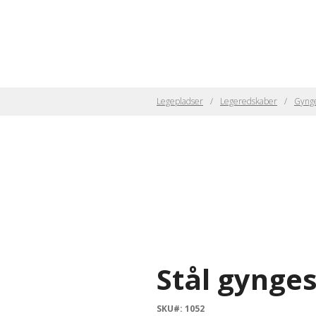
Legepladser
Legeredskaber
Gynge
Stål gynge
SKU#: 1052