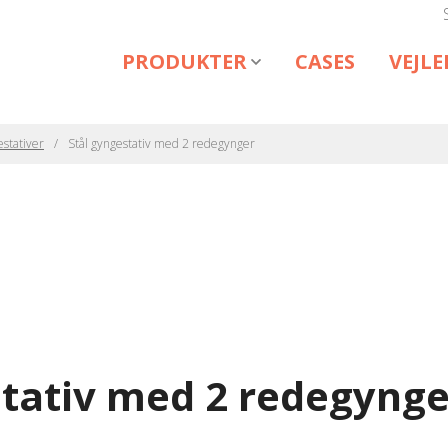
PRODUKTER
CASES
VEJL
stativer
Stål gyngestativ med 2 redegynger
stativ med 2 redegynge