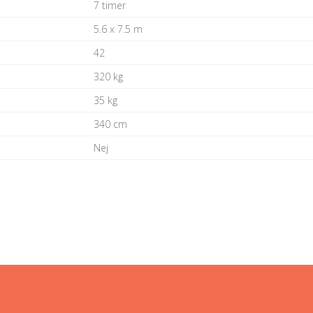
7 timer
5.6 x 7.5 m
42
320 kg
35 kg
340 cm
Nej