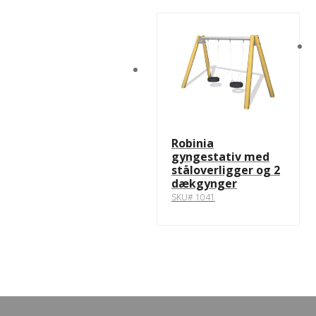
Robinia
gyngestativ med
ståloverligger og 2
dækgynger
SKU# 1041