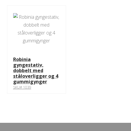
Robinia
gyngestativ,
dobbelt med
ståloverligger og 4
gummigynger
SKU# 1039