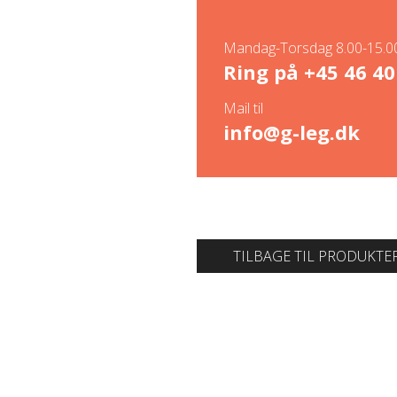
Mandag-Torsdag 8.00-15.00
Ring på
+45 46 40
Mail til
info@g-leg.dk
TILBAGE TIL PRODUKTE