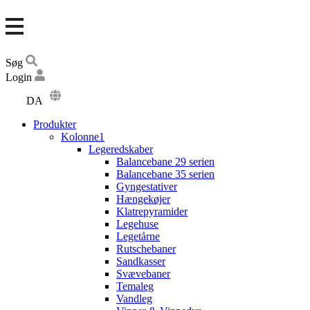
Søg
Login
DA
EN
Produkter
DE
Kolonne1
Legeredskaber
Balancebane 29 serien
Balancebane 35 serien
Gyngestativer
Hængekøjer
Klatrepyramider
Legehuse
Legetårne
Rutschebaner
Sandkasser
Svævebaner
Temaleg
Vandleg