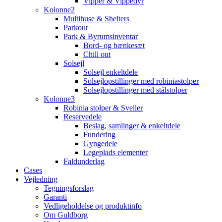
Vipper & Vippedyr
Kolonne2
Multihuse & Shelters
Parkour
Park & Byrumsinventar
Bord- og bænkesæt
Chill out
Solsejl
Solsejl enkeltdele
Solsejlopstillinger med robiniastolper
Solsejlopstillinger med stålstolper
Kolonne3
Robinia stolper & Sveller
Reservedele
Beslag, samlinger & enkeltdele
Fundering
Gyngedele
Legeplads elementer
Faldunderlag
Cases
Vejledning
Tegningsforslag
Garanti
Vedligeholdelse og produktinfo
Om Guldborg