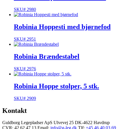
SKU# 2980
Robinia Hoppesti med bjørnefod
SKU# 2951
Robinia Brændestabel
SKU# 2976
Robinia Hoppe stolper, 5 stk.
SKU# 2909
Kontakt
Guldborg Legepladser ApS
Ulvevej 25
DK-4622 Havdrup
CVR: 42 62 47 13
Email:
info@g-leg.dk
Tlf:
+45 46 40 03 69