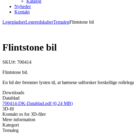
Katalog
Nyheder
Kontakt
Legepladser
Legeredskaber
Temaleg
Flintstone bil
Flintstone bil
SKU#: 700414
Flintstone bil.
En bil der fremmer lysten til, at børnene udforsker forskellige rollelege
Downloads
Datablad
700414-DK-Datablad.pdf (0,24 MB)
3D-fil
Kontakt os for 3D-filer
Mere information
Kategori
Temaleg