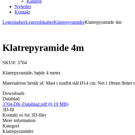
Katalog
Nyheder
Kontakt
Legepladser
Legeredskaber
Klatrepyramider
Klatrepyramide 4m
Klatrepyramide 4m
SKU#: 3704
Klatrepyramide, højde 4 meter.
Materialerne består af: Mast i rustfrit stål Ø14 cm. Net i 18mm flettet
Downloads
Datablad
3704-DK-Datablad.pdf (0,19 MB)
3D-fil
Kontakt os for 3D-filer
Mere information
Kategori
Klatrepyramider