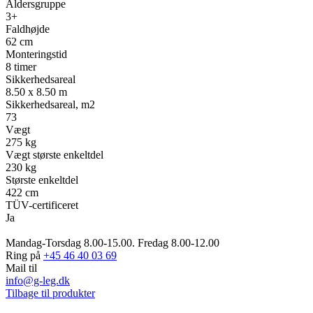
Aldersgruppe
3+
Faldhøjde
62 cm
Monteringstid
8 timer
Sikkerhedsareal
8.50 x 8.50 m
Sikkerhedsareal, m2
73
Vægt
275 kg
Vægt største enkeltdel
230 kg
Største enkeltdel
422 cm
TÜV-certificeret
Ja
Mandag-Torsdag 8.00-15.00. Fredag 8.00-12.00
Ring på
+45 46 40 03 69
Mail til
info@g-leg.dk
Tilbage til produkter