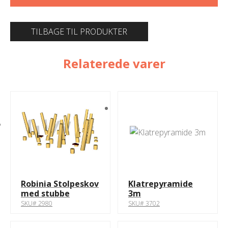
TILBAGE TIL PRODUKTER
Relaterede varer
Robinia Stolpeskov
Klatrepyramide
med stubbe
3m
SKU# 2980
SKU# 3702