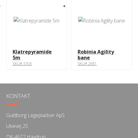
Klatrepyramide
Robinia Agility
5m
bane
SKU# 3706
SKU# 2981
KONTAKT
Guldborg Legepladser ApS
Ulvevej 25
DK-4622 Havdrup