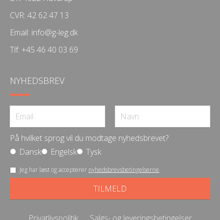
CVR: 42 62 47 13
Email:
info@g-leg.dk
Tlf:
+45 46 40 03 69
NYHEDSBREV
På hvilket sprog vil du modtage nyhedsbrevet?
Dansk
Engelsk
Tysk
Jeg har læst og accepterer
nyhedsbrevsbetingelserne
.
Privatlivspolitik
Salgs- og leveringsbetingelser