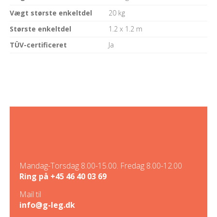
Vægt største enkeltdel
20 kg
Største enkeltdel
1.2 x 1.2 m
TÜV-certificeret
Ja
Mandag-Torsdag 8.00-15.00. Fredag 8.00-12.00
Ring på
+45 46 40 03 69
Mail til
info@g-leg.dk