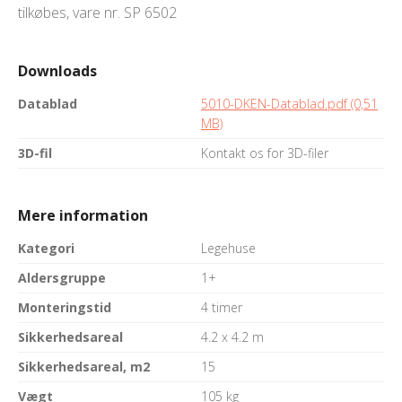
tilkøbes, vare nr. SP 6502
Downloads
Datablad
5010-DKEN-Datablad.pdf (0,51
MB)
3D-fil
Kontakt os for 3D-filer
Mere information
Kategori
Legehuse
Aldersgruppe
1+
Monteringstid
4 timer
Sikkerhedsareal
4.2 x 4.2 m
Sikkerhedsareal, m2
15
Vægt
105 kg