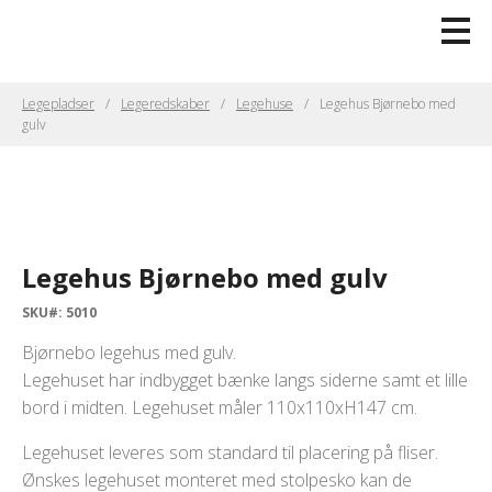
Legepladser
Legeredskaber
Legehuse
Legehus Bjørnebo med
gulv
Legehus Bjørnebo med gulv
SKU#: 5010
Bjørnebo legehus med gulv.
Legehuset har indbygget bænke langs siderne samt et lille
bord i midten. Legehuset måler 110x110xH147 cm.
Legehuset leveres som standard til placering på fliser.
Ønskes legehuset monteret med stolpesko kan de