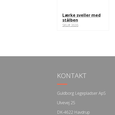
Lærke sveller med
stålben
SKU# 3636
KONTAKT
Guldborg Legepladser ApS
Ulvevej 25
DK-4622 Havdrup