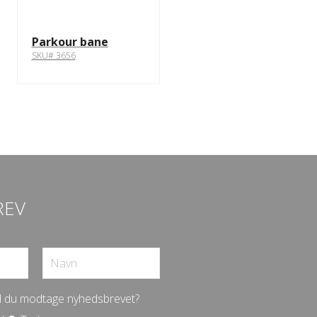
Parkour bane
SKU# 3656
REV
vil du modtage nyhedsbrevet?