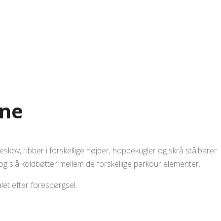
ane
skov, ribber i forskellige højder, hoppekugler og skrå stålbarer.
 og slå koldbøtter mellem de forskellige parkour elementer.
et efter forespørgsel.