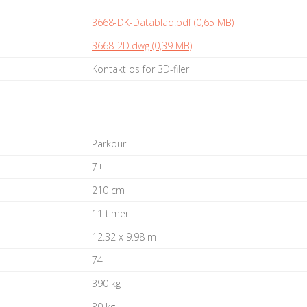
3668-DK-Datablad.pdf (0,65 MB)
3668-2D.dwg (0,39 MB)
Kontakt os for 3D-filer
Parkour
7+
210 cm
11 timer
12.32 x 9.98 m
74
390 kg
30 kg