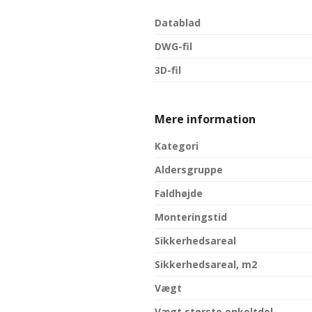
Datablad
DWG-fil
3D-fil
Mere information
Kategori
Aldersgruppe
Faldhøjde
Monteringstid
Sikkerhedsareal
Sikkerhedsareal, m2
Vægt
Vægt største enkeltdel