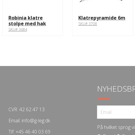
Robinia klatre
Klatrepyramide 6m
stolpe med hak
SKU# 3708
SKU# 3684
NYHEDSB
CVR: 42 62 47 13
Email:
info@g-leg.dk
På hvilket sprog 
Tlf:
+45 46 40 03 69