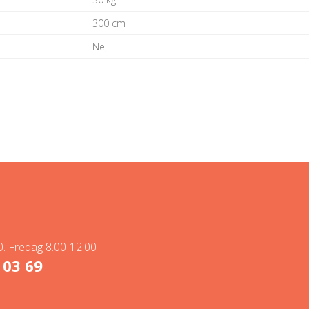
300 cm
Nej
. Fredag 8.00-12.00
 03 69