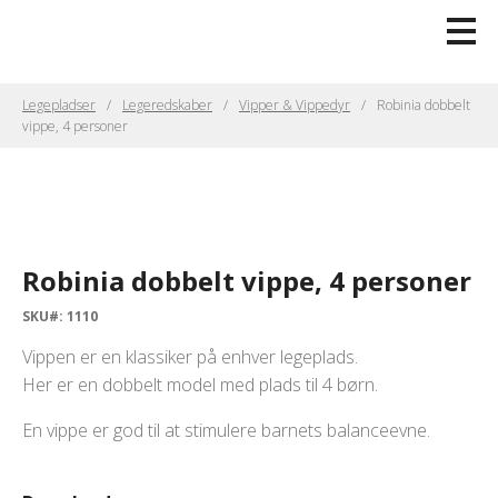
Legepladser
Legeredskaber
Vipper & Vippedyr
Robinia dobbelt
vippe, 4 personer
Robinia dobbelt vippe, 4 personer
SKU#: 1110
Vippen er en klassiker på enhver legeplads.
Her er en dobbelt model med plads til 4 børn.
En vippe er god til at stimulere barnets balanceevne.