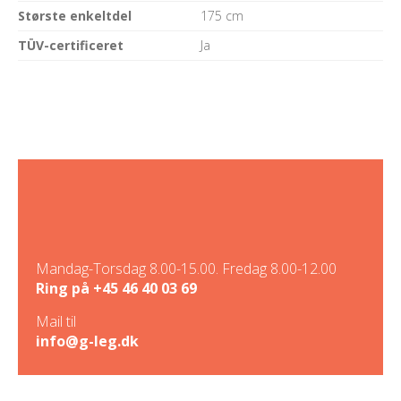
Største enkeltdel
175 cm
TÜV-certificeret
Ja
Mandag-Torsdag 8.00-15.00. Fredag 8.00-12.00
Ring på
+45 46 40 03 69
Mail til
info@g-leg.dk