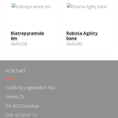
Klatrepyramide
Robinia Agility
6m
bane
SKU# 3708
SKU# 2981
KONTAKT
Guldborg Legepladser ApS
Ulvevej 25
DK-4622 Havdrup
CVR: 42 62 47 13