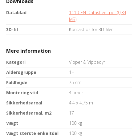
Downloads
Datablad
1110-EN-Datasheet.pdf (0,34
MB)
3D-fil
Kontakt os for 3D-filer
Mere information
Kategori
Vipper & Vippedyr
Aldersgruppe
1+
Faldhøjde
75 cm
Monteringstid
4 timer
Sikkerhedsareal
4.4 x 4.75 m
Sikkerhedsareal, m2
17
Vægt
100 kg
Vægt største enkeltdel
100 kg