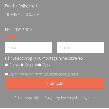
Email:
info@g-leg.dk
Tlf:
+45 46 40 03 69
NYHEDSBREV
På hvilket sprog vil du modtage nyhedsbrevet?
Dansk
Engelsk
Tysk
Jeg har læst og accepterer
nyhedsbrevsbetingelserne
.
Privatlivspolitik
Salgs- og leveringsbetingelser