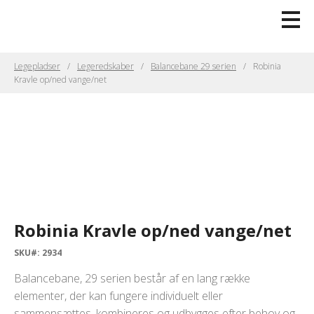
Legepladser
Legeredskaber
Balancebane 29 serien
Robinia
Kravle op/ned vange/net
Robinia Kravle op/ned vange/net
SKU#: 2934
Balancebane, 29 serien består af en lang række
elementer, der kan fungere individuelt eller
sammensættes, kombineres og udbygges efter behov og