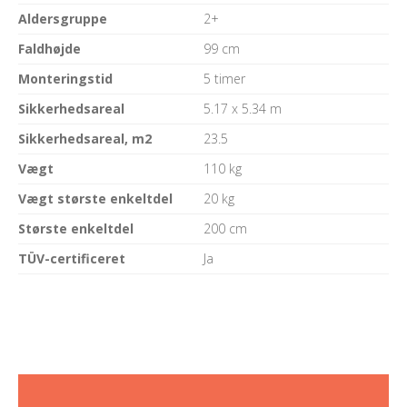
Aldersgruppe
2+
Faldhøjde
99 cm
Monteringstid
5 timer
Sikkerhedsareal
5.17 x 5.34 m
Sikkerhedsareal, m2
23.5
Vægt
110 kg
Vægt største enkeltdel
20 kg
Største enkeltdel
200 cm
TÜV-certificeret
Ja