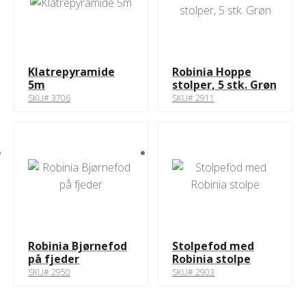
Klatrepyramide
Robinia Hoppe
5m
stolper, 5 stk. Grøn
SKU# 3706
SKU# 2911
Robinia Bjørnefod
Stolpefod med
på fjeder
Robinia stolpe
SKU# 2950
SKU# 2903