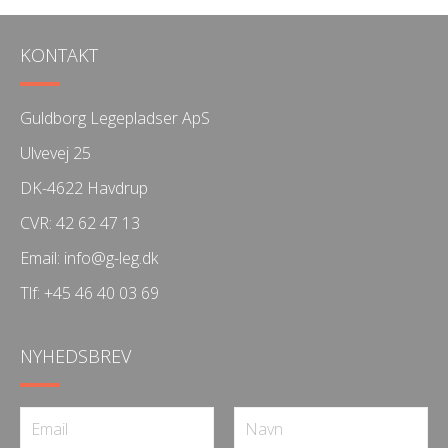
KONTAKT
Guldborg Legepladser ApS
Ulvevej 25
DK-4622 Havdrup
CVR: 42 62 47 13
Email:
info@g-leg.dk
Tlf:
+45 46 40 03 69
NYHEDSBREV