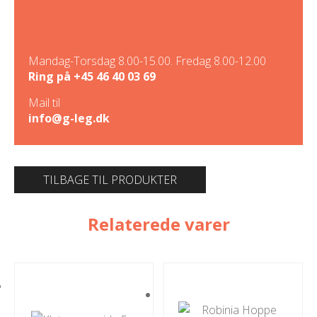
Mandag-Torsdag 8.00-15.00. Fredag 8.00-12.00
Ring på
+45 46 40 03 69
Mail til
info@g-leg.dk
TILBAGE TIL PRODUKTER
Relaterede varer