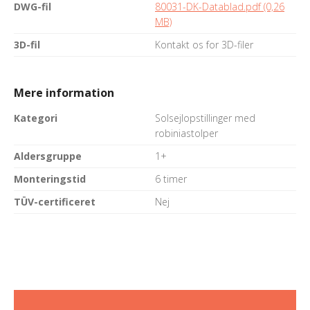
DWG-fil
80031-DK-Datablad.pdf (0,26
MB)
3D-fil
Kontakt os for 3D-filer
Mere information
Kategori
Solsejlopstillinger med
robiniastolper
Aldersgruppe
1+
Monteringstid
6 timer
TÜV-certificeret
Nej