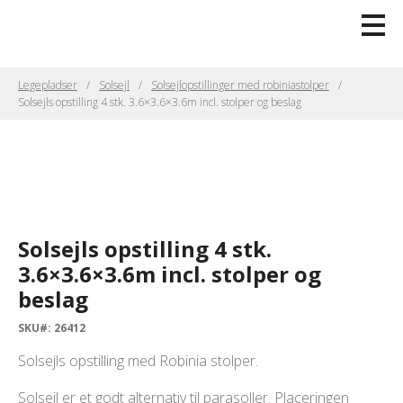
Legepladser
Solsejl
Solsejlopstillinger med robiniastolper
Solsejls opstilling 4 stk. 3.6×3.6×3.6m incl. stolper og beslag
Solsejls opstilling 4 stk.
3.6×3.6×3.6m incl. stolper og
beslag
SKU#: 26412
Solsejls opstilling med Robinia stolper.
Solsejl er et godt alternativ til parasoller. Placeringen