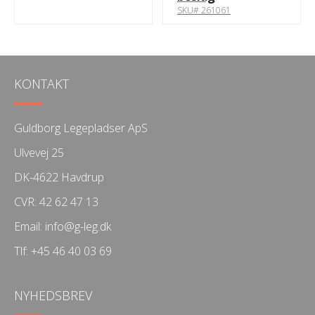
SKU# 261061
KONTAKT
Guldborg Legepladser ApS
Ulvevej 25
DK-4622 Havdrup
CVR: 42 62 47 13
Email:
info@g-leg.dk
Tlf:
+45 46 40 03 69
NYHEDSBREV