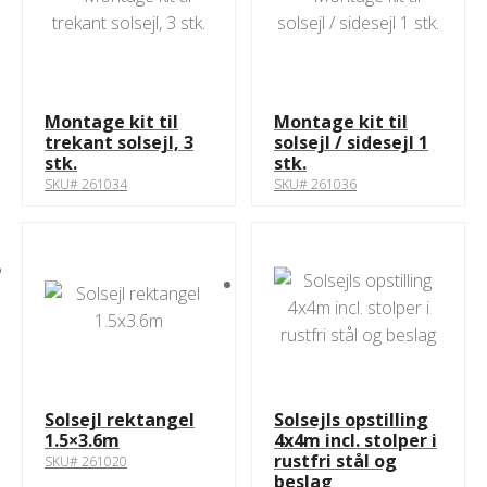
Montage kit til
Montage kit til
trekant solsejl, 3
solsejl / sidesejl 1
stk.
stk.
SKU# 261034
SKU# 261036
Solsejl rektangel
Solsejls opstilling
1.5×3.6m
4x4m incl. stolper i
rustfri stål og
SKU# 261020
beslag