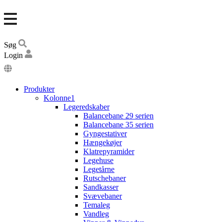
Søg
Login
DA
EN
Produkter
DE
Kolonne1
Legeredskaber
Balancebane 29 serien
Balancebane 35 serien
Gyngestativer
Hængekøjer
Klatrepyramider
Legehuse
Legetårne
Rutschebaner
Sandkasser
Svævebaner
Temaleg
Vandleg