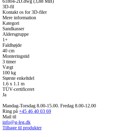
61804-2D.dwg (3,88 MB)
3D-fil
Kontakt os for 3D-filer
Mere information
Kategori
Sandkasser
Aldersgruppe
1+
Faldhøjde
40 cm
Monteringstid
3 timer
Vægt
100 kg
Største enkeltdel
1.6 x 1.1 m
TÜV-certificeret
Ja
Mandag-Torsdag 8.00-15.00. Fredag 8.00-12.00
Ring på
+45 46 40 03 69
Mail til
info@g-leg.dk
Tilbage til produkter