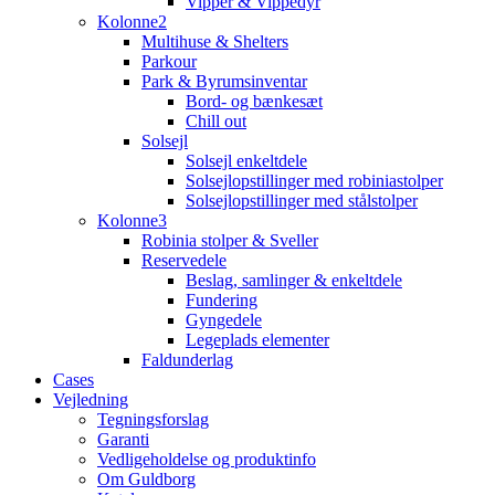
Vipper & Vippedyr
Kolonne2
Multihuse & Shelters
Parkour
Park & Byrumsinventar
Bord- og bænkesæt
Chill out
Solsejl
Solsejl enkeltdele
Solsejlopstillinger med robiniastolper
Solsejlopstillinger med stålstolper
Kolonne3
Robinia stolper & Sveller
Reservedele
Beslag, samlinger & enkeltdele
Fundering
Gyngedele
Legeplads elementer
Faldunderlag
Cases
Vejledning
Tegningsforslag
Garanti
Vedligeholdelse og produktinfo
Om Guldborg