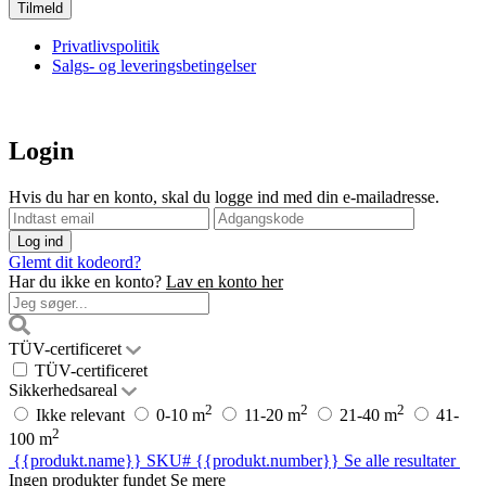
Privatlivspolitik
Salgs- og leveringsbetingelser
Login
Hvis du har en konto, skal du logge ind med din e-mailadresse.
Glemt dit kodeord?
Har du ikke en konto?
Lav en konto her
TÜV-certificeret
TÜV-certificeret
Sikkerhedsareal
2
2
2
Ikke relevant
0-10 m
11-20 m
21-40 m
41-
2
100 m
{{produkt.name}}
SKU# {{produkt.number}}
Se alle resultater
Ingen produkter fundet
Se mere