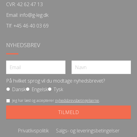
CVR: 42 62 47 13
Email:
info@g-leg.dk
Tlf:
+45 46 40 03 69
NYHEDSBREV
På hvilket sprog vil du modtage nyhedsbrevet?
Dansk
Engelsk
Tysk
Jeg har læst og accepterer
nyhedsbrevsbetingelserne
.
Privatlivspolitik
Salgs- og leveringsbetingelser