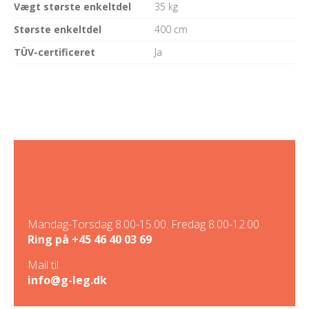
Vægt største enkeltdel
35 kg
Største enkeltdel
400 cm
TÜV-certificeret
Ja
Mandag-Torsdag 8.00-15.00. Fredag 8.00-12.00
Ring på
+45 46 40 03 69
Mail til
info@g-leg.dk