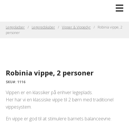
Legepladser
Legeredskaber
Vipper & Vippedyr
Robinia vippe, 2
personer
Robinia vippe, 2 personer
SKU#: 1116
Vippen er en klassiker på enhver legeplads.
Her har vi en klassiske vippe til 2 børn med traditionel
vippesystem.
En vippe er god til at stimulere barnets balanceevne.