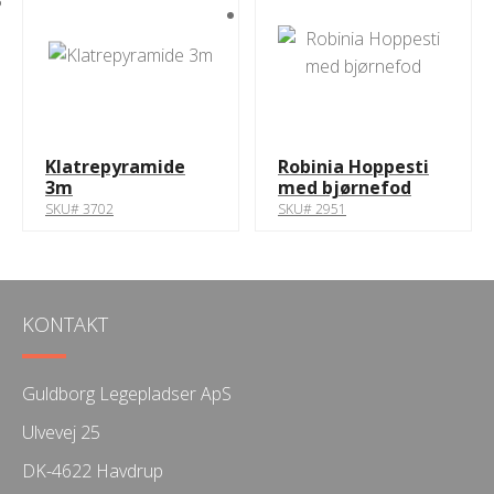
Klatrepyramide
Robinia Hoppesti
3m
med bjørnefod
SKU# 3702
SKU# 2951
KONTAKT
Guldborg Legepladser ApS
Ulvevej 25
DK-4622 Havdrup