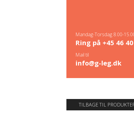
Mandag-Torsdag 8.00-15.00
Ring på
+45 46 40
Mail til
info@g-leg.dk
TILBAGE TIL PRODUKTE