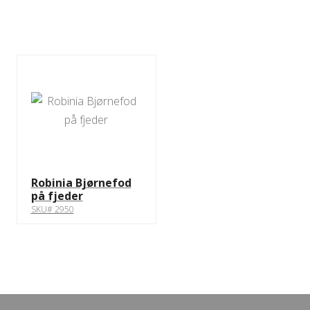
Robinia Bjørnefod
på fjeder
SKU# 2950