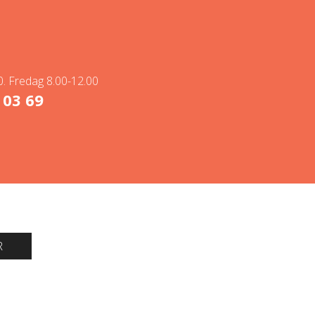
. Fredag 8.00-12.00
 03 69
R